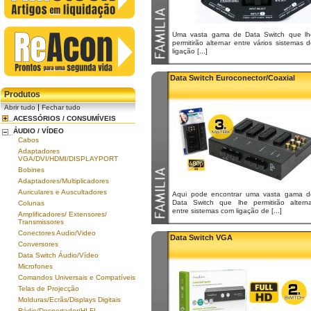
Uma vasta gama de Data Switch que lh
permitirão alternar entre vários sistemas 
ligação [...]
Data Switch Euroconector/Coaxial
Produtos
|
Abrir tudo
Fechar tudo
ACESSÓRIOS / CONSUMÍVEIS
ÁUDIO / VÍDEO
Cabos
Adaptadores
VGA/DVI/HDMI/DISPLAYPORT
Bobines
Adaptadores/Multiplicadores
Auriculares e Auscultadores
Aqui pode encontrar uma vasta gama d
Data Switch que lhe permitirão alterna
Colunas
entre sistemas com ligação de [...]
Amplificadores/ Extensores/
Transmissores
Conectores Audio/Video
Data Switch VGA
Conversores
Data Switch Áudio/Vídeo
Microfones
Comandos Universais e Compatíveis
Telas de Projecção
Molduras/Ecrãs/Displays Digitais
Rádio/Despertador/HI-FI