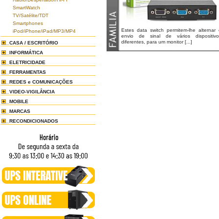
SmartWatch
TV/Satélite/TDT
Smartphones
Estes data switch permitem-lhe alternar 
iPod/iPhone/iPad/MP3/MP4
envio de sinal de vários dispositivo
diferentes, para um monitor [...]
CASA / ESCRITÓRIO
INFORMÁTICA
ELETRICIDADE
FERRAMENTAS
REDES e COMUNICAÇÕES
VIDEO-VIGILÂNCIA
MOBILE
MARCAS
RECONDICIONADOS