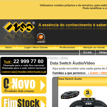
Utilizamos cookies próprios e de terceiros, para real
Pode modificar a c
Início
Login / Novo Cliente
Profissionais
Atenção ao cliente
D-Link
Ubiqui
«
ÁUDIO / VÍDEO
22 999 77 60
Telf.:
Data Switch Áudio/Vídeo
Chamada para a rede fixa nacional
Chamada para a rede móvel nacional
Aqui pode encontrar uma vasta gama de Da
comercial@medio-informatico.pt
Familias a que pertence:
•
ÁUDIO / VÍD
Data Switch Áudio