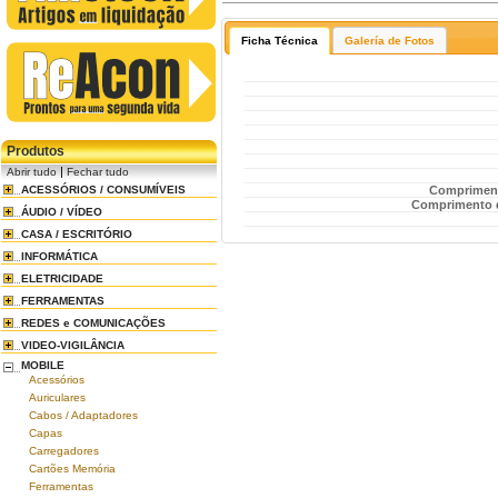
Ficha Técnica
Galería de Fotos
Produtos
|
Abrir tudo
Fechar tudo
Comprimento
ACESSÓRIOS / CONSUMÍVEIS
Comprimento d
ÁUDIO / VÍDEO
CASA / ESCRITÓRIO
INFORMÁTICA
ELETRICIDADE
FERRAMENTAS
REDES e COMUNICAÇÕES
VIDEO-VIGILÂNCIA
MOBILE
Acessórios
Auriculares
Cabos / Adaptadores
Capas
Carregadores
Cartões Memória
Ferramentas