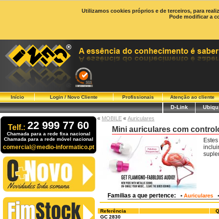
Utilizamos cookies próprios e de terceiros, para real
Pode modificar a c
Início
Login / Novo Cliente
Profissionais
Atenção ao cliente
D-Link
Ubiqui
«
MOBILE
«
Auriculares
22 999 77 60
Telf.:
Mini auriculares com contro
Chamada para a rede fixa nacional
Chamada para a rede móvel nacional
Estes
comercial@medio-informatico.pt
inclu
suple
Familias a que pertence:
•
Auriculares
Referência
Q
GC 2830