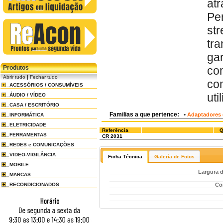
at
Pe
st
tr
ga
Produtos
co
|
Abrir tudo
Fechar tudo
co
ACESSÓRIOS / CONSUMÍVEIS
uti
ÁUDIO / VÍDEO
CASA / ESCRITÓRIO
Familias a que pertence:
•
Adaptadores 
INFORMÁTICA
ELETRICIDADE
Referência
Q
FERRAMENTAS
CR 2031
REDES e COMUNICAÇÕES
VIDEO-VIGILÂNCIA
Ficha Técnica
Galería de Fotos
MOBILE
Largura d
MARCAS
Co
RECONDICIONADOS