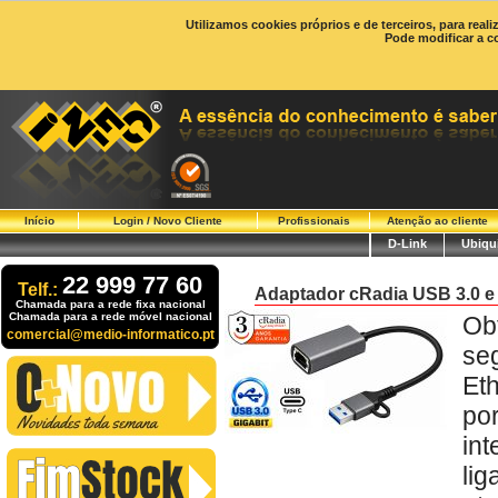
Utilizamos cookies próprios e de terceiros, para real
Pode modificar a c
Início
Login / Novo Cliente
Profissionais
Atenção ao cliente
D-Link
Ubiqui
22 999 77 60
Telf.:
Adaptador cRadia USB 3.0 e
Chamada para a rede fixa nacional
Chamada para a rede móvel nacional
Ob
comercial@medio-informatico.pt
se
Et
po
in
li