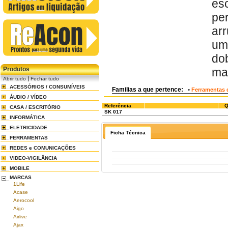
es
pe
ar
um
do
Produtos
ma
|
Abrir tudo
Fechar tudo
ACESSÓRIOS / CONSUMÍVEIS
Familias a que pertence:
•
Ferramentas d
ÁUDIO / VÍDEO
Referência
Q
CASA / ESCRITÓRIO
SK 017
INFORMÁTICA
ELETRICIDADE
Ficha Técnica
FERRAMENTAS
REDES e COMUNICAÇÕES
VIDEO-VIGILÂNCIA
MOBILE
MARCAS
1Life
Acase
Aerocool
Aigo
Airlive
Ajax