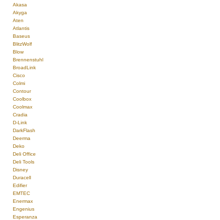
Akasa
Akyga
Aten
Atlantis
Baseus
BlitzWolf
Blow
Brennenstuhl
BroadLink
Cisco
Colmi
Contour
Coolbox
Coolmax
Cradia
D-Link
DarkFlash
Deerma
Deko
Deli Office
Deli Tools
Disney
Duracell
Edifier
EMTEC
Enermax
Engenius
Esperanza