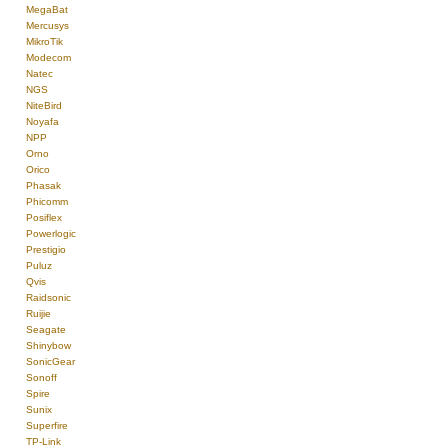
MegaBat
Mercusys
MikroTik
Modecom
Natec
NGS
NiteBird
Noyafa
NPP
Orno
Orico
Phasak
Phicomm
Posiflex
Powerlogic
Prestigio
Puluz
Qvis
Raidsonic
Ruijie
Seagate
Shinybow
SonicGear
Sonoff
Spire
Sunix
Superfire
TP-Link