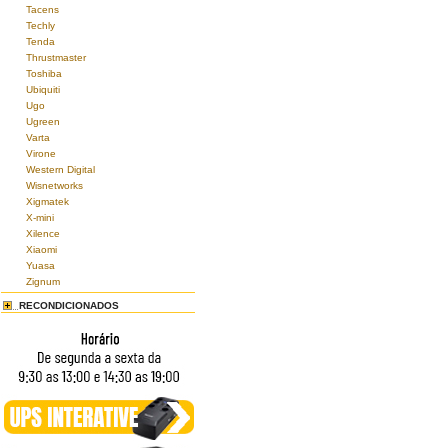
Tacens
Techly
Tenda
Thrustmaster
Toshiba
Ubiquiti
Ugo
Ugreen
Varta
Virone
Western Digital
Wisnetworks
Xigmatek
X-mini
Xilence
Xiaomi
Yuasa
Zignum
RECONDICIONADOS