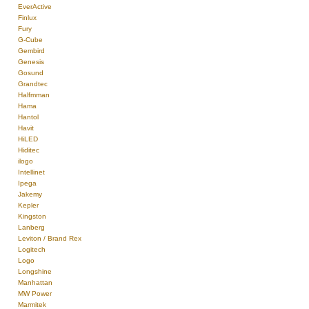
EverActive
Finlux
Fury
G-Cube
Gembird
Genesis
Gosund
Grandtec
Halfmman
Hama
Hantol
Havit
HiLED
Hiditec
ilogo
Intellinet
Ipega
Jakemy
Kepler
Kingston
Lanberg
Leviton / Brand Rex
Logitech
Logo
Longshine
Manhattan
MW Power
Marmitek