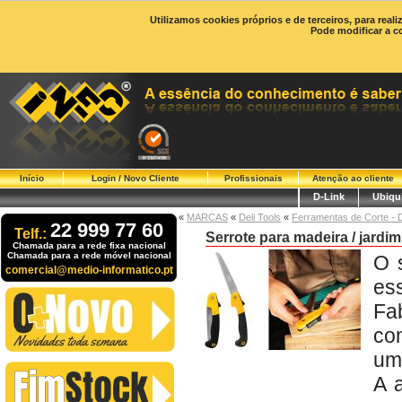
Utilizamos cookies próprios e de terceiros, para real
Pode modificar a c
Início
Login / Novo Cliente
Profissionais
Atenção ao cliente
D-Link
Ubiqui
«
MARCAS
«
Deli Tools
«
Ferramentas de Corte - D
22 999 77 60
Telf.:
Serrote para madeira / jard
Chamada para a rede fixa nacional
Chamada para a rede móvel nacional
O 
comercial@medio-informatico.pt
ess
Fa
co
um
A 