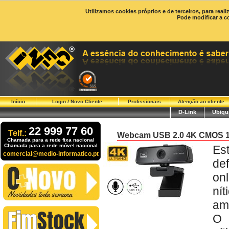
Utilizamos cookies próprios e de terceiros, para real
Pode modificar a c
Início
Login / Novo Cliente
Profissionais
Atenção ao cliente
D-Link
Ubiqui
22 999 77 60
Telf.:
Webcam USB 2.0 4K CMOS 1/
Chamada para a rede fixa nacional
Chamada para a rede móvel nacional
Es
comercial@medio-informatico.pt
de
on
ní
am
O 