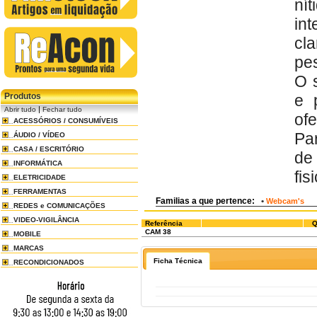
ní
int
cla
pe
O 
Produtos
e 
|
Abrir tudo
Fechar tudo
of
ACESSÓRIOS / CONSUMÍVEIS
Pa
ÁUDIO / VÍDEO
CASA / ESCRITÓRIO
de
INFORMÁTICA
fi
ELETRICIDADE
FERRAMENTAS
Familias a que pertence:
•
Webcam's
REDES e COMUNICAÇÕES
VIDEO-VIGILÂNCIA
Referência
Q
CAM 38
MOBILE
MARCAS
Ficha Técnica
RECONDICIONADOS