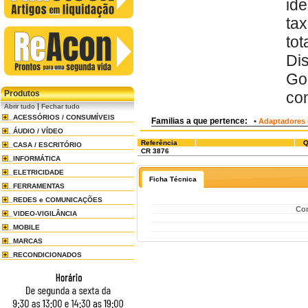
ide
tax
to
Di
Go
Produtos
con
|
Abrir tudo
Fechar tudo
ACESSÓRIOS / CONSUMÍVEIS
Familias a que pertence:
•
Adaptadores 
ÁUDIO / VÍDEO
Referência
Q
CASA / ESCRITÓRIO
CR 3876
INFORMÁTICA
ELETRICIDADE
Ficha Técnica
FERRAMENTAS
REDES e COMUNICAÇÕES
Con
VIDEO-VIGILÂNCIA
MOBILE
MARCAS
RECONDICIONADOS