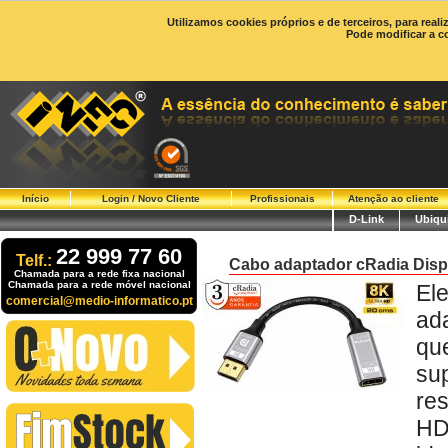
Utilizamos cookies próprios e de terceiros, para real
Pode modificar a c
Início
Login / Novo Cliente
Profissionais
Atenção ao cliente
D-Link
Ubiqui
22 999 77 60
Telf.:
Cabo adaptador cRadia Disp
Chamada para a rede fixa nacional
Chamada para a rede móvel nacional
El
comercial@medio-informatico.pt
ad
qu
su
re
HD