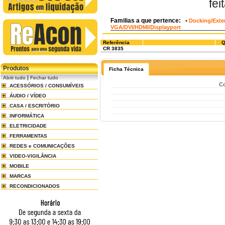
fe
Familias a que pertence:
•
Docking/Exte
VGA/DVI/HDMI/Displayport
Referência
Q
CR 3835
Produtos
Ficha Técnica
|
Abrir tudo
Fechar tudo
Co
ACESSÓRIOS / CONSUMÍVEIS
ÁUDIO / VÍDEO
CASA / ESCRITÓRIO
INFORMÁTICA
ELETRICIDADE
FERRAMENTAS
REDES e COMUNICAÇÕES
VIDEO-VIGILÂNCIA
MOBILE
MARCAS
RECONDICIONADOS