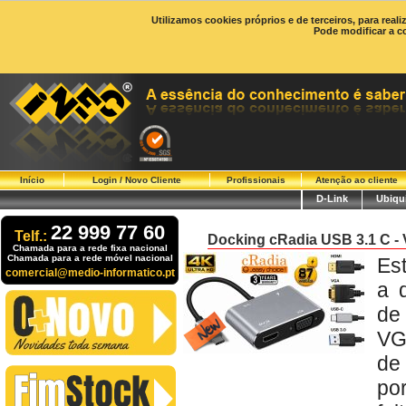
Utilizamos cookies próprios e de terceiros, para real
Pode modificar a c
Início
Login / Novo Cliente
Profissionais
Atenção ao cliente
D-Link
Ubiqui
22 999 77 60
Telf.:
Docking cRadia USB 3.1 C 
Chamada para a rede fixa nacional
Chamada para a rede móvel nacional
Es
comercial@medio-informatico.pt
a 
de
VG
de
po