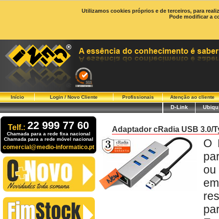
Utilizamos cookies próprios e de terceiros, para real
Pode modificar a c
Início
Login / Novo Cliente
Profissionais
Atenção ao cliente
D-Link
Ubiqui
22 999 77 60
Telf.:
Adaptador cRadia USB 3.0/T
Chamada para a rede fixa nacional
Chamada para a rede móvel nacional
O 
comercial@medio-informatico.pt
par
ou
em
res
par