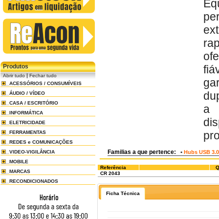
Eq
pe
ex
ra
of
Produtos
fi
|
Abrir tudo
Fechar tudo
ga
ACESSÓRIOS / CONSUMÍVEIS
du
ÁUDIO / VÍDEO
CASA / ESCRITÓRIO
a 
INFORMÁTICA
di
ELETRICIDADE
pro
FERRAMENTAS
REDES e COMUNICAÇÕES
Familias a que pertence:
•
VIDEO-VIGILÂNCIA
Hubs USB 3.0
MOBILE
Referência
Q
MARCAS
CR 2043
RECONDICIONADOS
Ficha Técnica