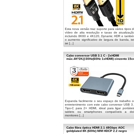
Esta nova versão traz suporte para vários tipos 
vídeo de alta resolução e taxas de atualização
incluindo 8K60 e 4K120, Dynamic HDR e també
o aumento significativo de largura de banda, is
se [...]
Cabo conversor USB 3.1 C - 2xHDMI
máx.4K*2K@30Hz(60Hz 1xHDMI) cinzento 15
Expanda facilmente o seu espaço de trabalho o
entretenimento com este cabo conversor USB 3.
Tipo-C para 2× HDMI, ideal para ligar portátei
tablets ou smartphones compatíveis a doi
monitores [...]
Cabo fibra óptica HDMI 2.1 48Gbps AOC
goldplated 8K (60Hz) M/M HDCP 2.2 negro