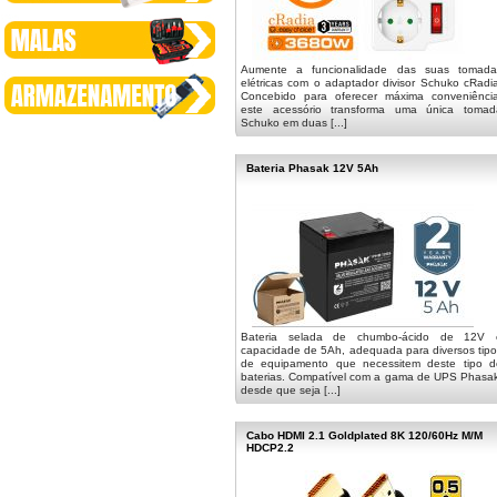
Aumente a funcionalidade das suas tomada
elétricas com o adaptador divisor Schuko cRadi
Concebido para oferecer máxima conveniência
este acessório transforma uma única tomad
Schuko em duas [...]
Bateria Phasak 12V 5Ah
Bateria selada de chumbo-ácido de 12V 
capacidade de 5Ah, adequada para diversos tipo
de equipamento que necessitem deste tipo d
baterias. Compatível com a gama de UPS Phasak
desde que seja [...]
Cabo HDMI 2.1 Goldplated 8K 120/60Hz M/M
HDCP2.2