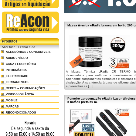
Massa térmica cRadia branca em boião 200 gr
Produtos
|
Abrir tudo
Fechar tudo
ACESSÓRIOS / CONSUMÍVEIS
ÁUDIO / VÍDEO
CASA / ESCRITÓRIO
INFORMÁTICA
A Massa Térmica cRadia CR TERMO fo
desenvolvida para melhorar a transferência d
ELETRICIDADE
calor entre componentes eletrónicos e sistemas 
FERRAMENTAS
dissipação. A sua fórmula à base de silicone aju
a preencher as [...]
REDES e COMUNICAÇÕES
VIDEO-VIGILÂNCIA
Ponteiro apresentação cRadia Laser Wireless
MOBILE
5 botões preto 50 m.
MARCAS
RECONDICIONADOS