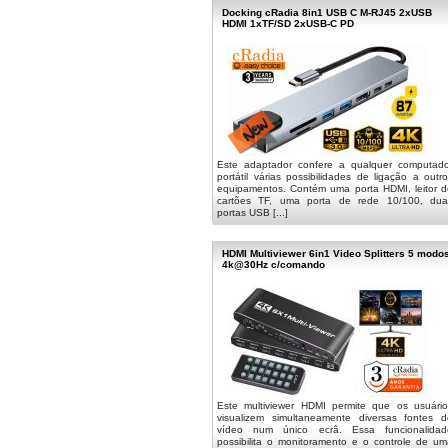
Docking cRadia 8in1 USB C M-RJ45 2xUSB
HDMI 1xTF/SD 2xUSB-C PD
Este adaptador confere a qualquer computado
portátil várias possibilidades de ligação a outr
equipamentos. Contém uma porta HDMI, leitor d
cartões TF, uma porta de rede 10/100, dua
portas USB [...]
HDMI Multiviewer 6in1 Video Splitters 5 modo
4k@30Hz c/comando
Este multiviewer HDMI permite que os usuário
visualizem simultaneamente diversas fontes d
vídeo num único ecrâ. Essa funcionalidad
possibilita o monitoramento e o controle de um