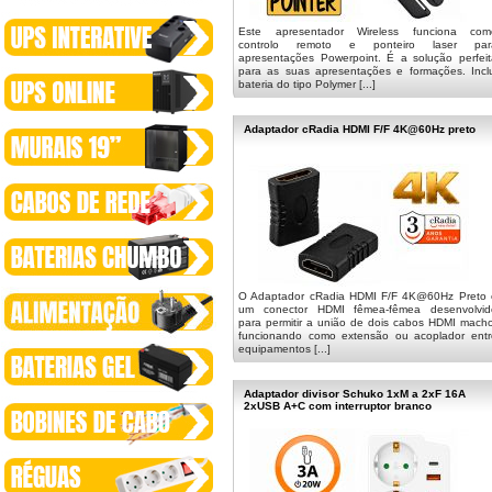
Este apresentador Wireless funciona com
controlo remoto e ponteiro laser par
apresentações Powerpoint. É a solução perfeit
para as suas apresentações e formações. Inclu
bateria do tipo Polymer [...]
Adaptador cRadia HDMI F/F 4K@60Hz preto
O Adaptador cRadia HDMI F/F 4K@60Hz Preto 
um conector HDMI fêmea-fêmea desenvolvid
para permitir a união de dois cabos HDMI macho
funcionando como extensão ou acoplador entr
equipamentos [...]
Adaptador divisor Schuko 1xM a 2xF 16A
2xUSB A+C com interruptor branco