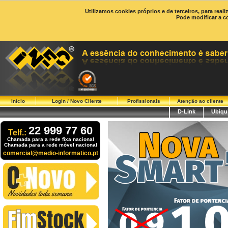
Utilizamos cookies próprios e de terceiros, para real
Pode modificar a c
Início
Login / Novo Cliente
Profissionais
Atenção ao cliente
D-Link
Ubiqui
22 999 77 60
Telf.:
Chamada para a rede fixa nacional
Chamada para a rede móvel nacional
comercial@medio-informatico.pt