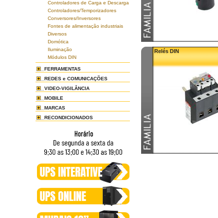
Controladores de Carga e Descarga
Controladores/Temporizadores
Conversores/Inversores
Fontes de alimentação industriais
Diversos
Domótica
Iluminação
Relés DIN
Módulos DIN
FERRAMENTAS
REDES e COMUNICAÇÕES
VIDEO-VIGILÂNCIA
MOBILE
MARCAS
RECONDICIONADOS