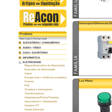
Interruptor/Diferencial D
Produtos
|
Abrir tudo
Fechar tudo
ACESSÓRIOS / CONSUMÍVEIS
ÁUDIO / VÍDEO
CASA / ESCRITÓRIO
INFORMÁTICA
ELETRICIDADE
Réguas/Extensões de Alimentação
Extensões de Alimentação
Cabos
Energia solar e eficiência energética
Luz Piloto
Fusíveis
PoE
Tomadas e interruptores
Transformadores
Adaptadores/Fichas/Tomadas
Aquecimento e Climatização
Armarios ICT
Caixas Estanque