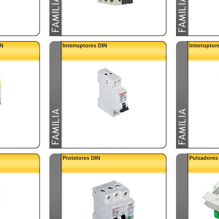
IN
Interruptores DIN
Interruptor
Protetores DIN
Pulsadores