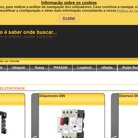
Informação sobre os cookies
ros, para realizar a análise da navegação dos utilizadores. Caso continue a navegar, c
modificar a configuração e obter mais informação consultando a nossa
Política de C
Aceitar
ão ao cliente
nk
Ubiquiti
Yuasa
PHASAK
Logitech
cRadia
Ruijie Re
ELETRICIDADE
Disjuntores DIN
Diversos D