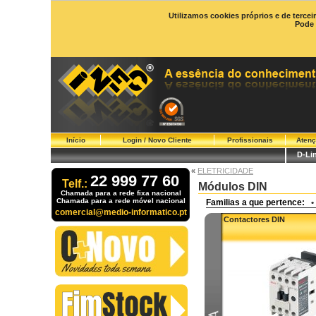
Utilizamos cookies próprios e de tercei
Pode 
Início
Login / Novo Cliente
Profissionais
Atenç
D-Li
«
ELETRICIDADE
22 999 77 60
Telf.:
Módulos DIN
Chamada para a rede fixa nacional
Chamada para a rede móvel nacional
Familias a que pertence:
•
comercial@medio-informatico.pt
Contactores DIN