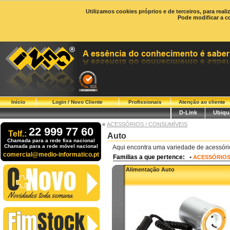
Utilizamos cookies próprios e de terceiros, para real
Pode modificar a c
Início
Login / Novo Cliente
Profissionais
Atenção ao cliente
D-Link
Ubiqui
«
ACESSÓRIOS / CONSUMÍVEIS
22 999 77 60
Telf.:
Auto
Chamada para a rede fixa nacional
Chamada para a rede móvel nacional
Aqui encontra uma variedade de acessóri
comercial@medio-informatico.pt
Familias a que pertence:
•
ACESSÓRIOS
Alimentação Auto