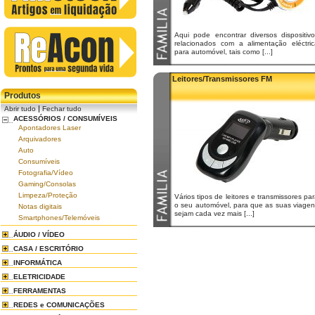
Aqui pode encontrar diversos dispositivo
relacionados com a alimentação eléctric
para automóvel, tais como [...]
Leitores/Transmissores FM
Produtos
|
Abrir tudo
Fechar tudo
ACESSÓRIOS / CONSUMÍVEIS
Apontadores Laser
Arquivadores
Auto
Consumíveis
Fotografia/Vídeo
Gaming/Consolas
Limpeza/Proteção
Vários tipos de leitores e transmissores pa
o seu automóvel, para que as suas viagen
Notas digitais
sejam cada vez mais [...]
Smartphones/Telemóveis
ÁUDIO / VÍDEO
CASA / ESCRITÓRIO
INFORMÁTICA
ELETRICIDADE
FERRAMENTAS
REDES e COMUNICAÇÕES