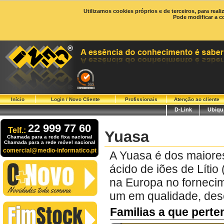
Utilizamos cookies próprios e de terceiros, para real
Pode modificar a c
Início
Login / Novo Cliente
Profissionais
Atenção ao cliente
D-Link
Ubiqui
22 999 77 60
Telf.:
Yuasa
Chamada para a rede fixa nacional
Chamada para a rede móvel nacional
comercial@medio-informatico.pt
A Yuasa é dos maiores
ácido de iões de Lítio
na Europa no fornecim
um em qualidade, des
Familias a que pert