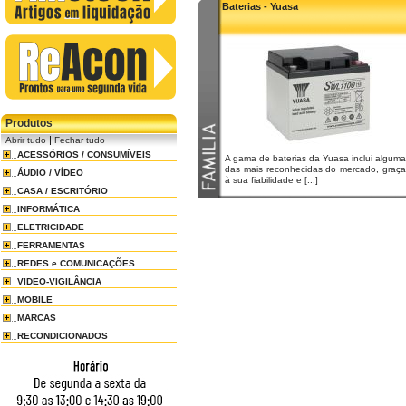
Baterias - Yuasa
Produtos
|
Abrir tudo
Fechar tudo
ACESSÓRIOS / CONSUMÍVEIS
A gama de baterias da Yuasa inclui algum
das mais reconhecidas do mercado, graça
ÁUDIO / VÍDEO
à sua fiabilidade e [...]
CASA / ESCRITÓRIO
INFORMÁTICA
ELETRICIDADE
FERRAMENTAS
REDES e COMUNICAÇÕES
VIDEO-VIGILÂNCIA
MOBILE
MARCAS
RECONDICIONADOS