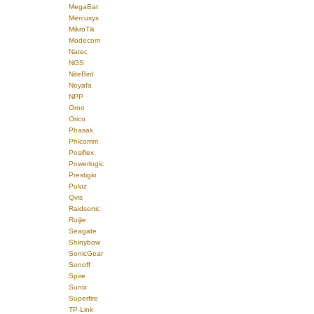
MegaBat
Mercusys
MikroTik
Modecom
Natec
NGS
NiteBird
Noyafa
NPP
Orno
Orico
Phasak
Phicomm
Posiflex
Powerlogic
Prestigio
Puluz
Qvis
Raidsonic
Ruijie
Seagate
Shinybow
SonicGear
Sonoff
Spire
Sunix
Superfire
TP-Link