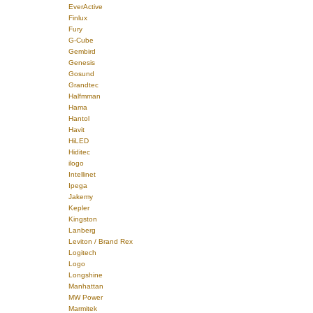
EverActive
Finlux
Fury
G-Cube
Gembird
Genesis
Gosund
Grandtec
Halfmman
Hama
Hantol
Havit
HiLED
Hiditec
ilogo
Intellinet
Ipega
Jakemy
Kepler
Kingston
Lanberg
Leviton / Brand Rex
Logitech
Logo
Longshine
Manhattan
MW Power
Marmitek