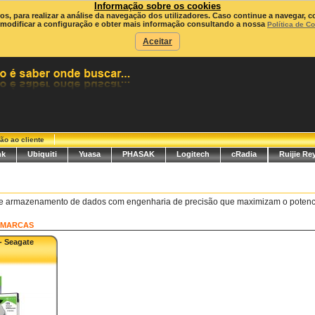
Informação sobre os cookies
ros, para realizar a análise da navegação dos utilizadores. Caso continue a navegar, c
modificar a configuração e obter mais informação consultando a nossa
Política de C
Aceitar
ão ao cliente
nk
Ubiquiti
Yuasa
PHASAK
Logitech
cRadia
Ruijie Re
 de armazenamento de dados com engenharia de precisão que maximizam o potenc
MARCAS
- Seagate