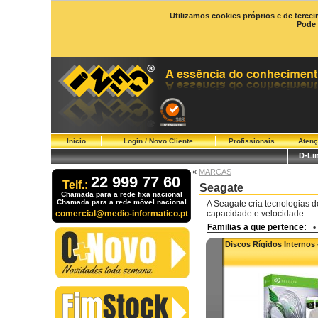
Utilizamos cookies próprios e de tercei
Pode 
Início
Login / Novo Cliente
Profissionais
Atenç
D-Li
«
MARCAS
22 999 77 60
Telf.:
Seagate
Chamada para a rede fixa nacional
Chamada para a rede móvel nacional
A Seagate cria tecnologias
comercial@medio-informatico.pt
capacidade e velocidade.
Familias a que pertence:
•
Discos Rígidos Internos 