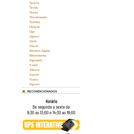
Tacens
Techly
Tenda
Thrustmaster
Toshiba
Ubiquiti
Ugo
Ugreen
Varta
Virone
Western Digital
Wisnetworks
Xigmatek
X-mini
Xilence
Xiaomi
Yuasa
Zignum
RECONDICIONADOS