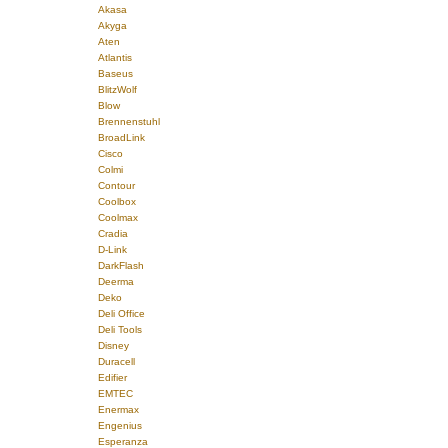
Akasa
Akyga
Aten
Atlantis
Baseus
BlitzWolf
Blow
Brennenstuhl
BroadLink
Cisco
Colmi
Contour
Coolbox
Coolmax
Cradia
D-Link
DarkFlash
Deerma
Deko
Deli Office
Deli Tools
Disney
Duracell
Edifier
EMTEC
Enermax
Engenius
Esperanza