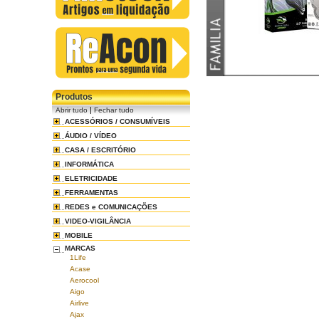
Produtos
|
Abrir tudo
Fechar tudo
ACESSÓRIOS / CONSUMÍVEIS
ÁUDIO / VÍDEO
CASA / ESCRITÓRIO
INFORMÁTICA
ELETRICIDADE
FERRAMENTAS
REDES e COMUNICAÇÕES
VIDEO-VIGILÂNCIA
MOBILE
MARCAS
1Life
Acase
Aerocool
Aigo
Airlive
Ajax