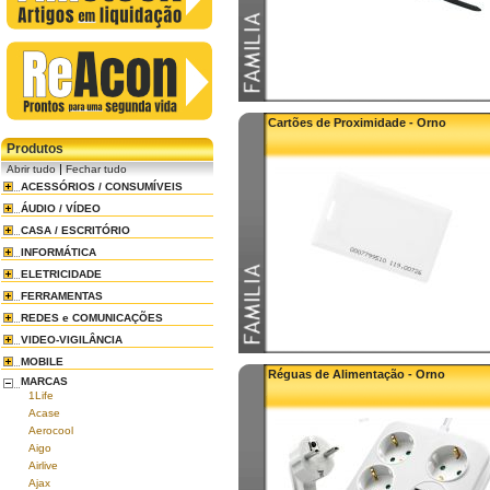
Cartões de Proximidade - Orno
Produtos
|
Abrir tudo
Fechar tudo
ACESSÓRIOS / CONSUMÍVEIS
ÁUDIO / VÍDEO
CASA / ESCRITÓRIO
INFORMÁTICA
ELETRICIDADE
FERRAMENTAS
REDES e COMUNICAÇÕES
VIDEO-VIGILÂNCIA
MOBILE
Réguas de Alimentação - Orno
MARCAS
1Life
Acase
Aerocool
Aigo
Airlive
Ajax