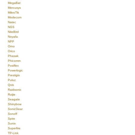
MegaBat
Mercusys
MikroTik
Modecom
Natec
NGS
NiteBird
Noyafa
NPP
Orno
Orico
Phasak
Phicomm
Posiflex
Powerlogic
Prestigio
Puluz
Qvis
Raidsonic
Ruijie
Seagate
Shinybow
SonicGear
Sonoff
Spire
Sunix
Superfire
TP-Link