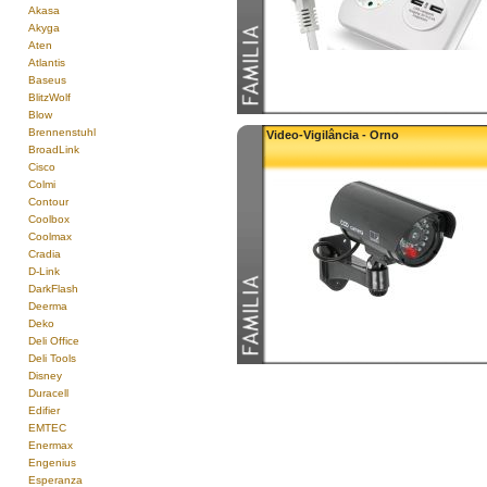
Akasa
Akyga
Aten
Atlantis
Baseus
BlitzWolf
Blow
Brennenstuhl
Video-Vigilância - Orno
BroadLink
Cisco
Colmi
Contour
Coolbox
Coolmax
Cradia
D-Link
DarkFlash
Deerma
Deko
Deli Office
Deli Tools
Disney
Duracell
Edifier
EMTEC
Enermax
Engenius
Esperanza