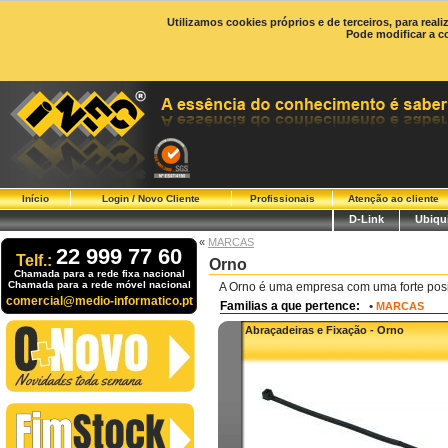
Utilizamos cookies próprios e de terceiros, para real
Pode modificar a c
Início
Login / Novo Cliente
Profissionais
Atenção ao cliente
D-Link
Ubiqui
«
MARCAS
22 999 77 60
Telf.:
Orno
Chamada para a rede fixa nacional
Chamada para a rede móvel nacional
A Orno é uma empresa com uma forte pos
comercial@medio-informatico.pt
Familias a que pertence:
•
MARCAS
Abraçadeiras e Fixação - Orno