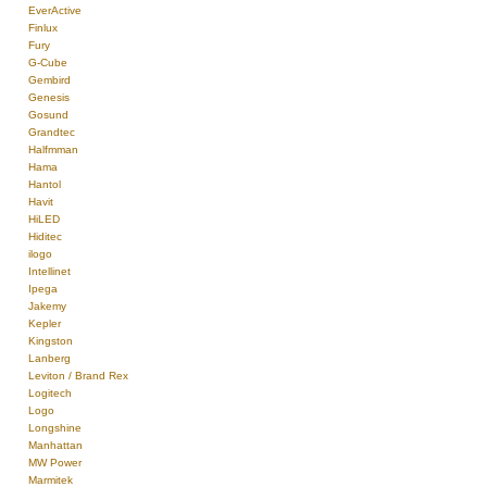
EverActive
Finlux
Fury
G-Cube
Gembird
Genesis
Gosund
Grandtec
Halfmman
Hama
Hantol
Havit
HiLED
Hiditec
ilogo
Intellinet
Ipega
Jakemy
Kepler
Kingston
Lanberg
Leviton / Brand Rex
Logitech
Logo
Longshine
Manhattan
MW Power
Marmitek