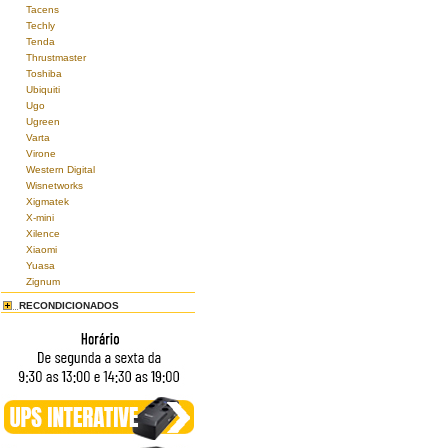
Tacens
Techly
Tenda
Thrustmaster
Toshiba
Ubiquiti
Ugo
Ugreen
Varta
Virone
Western Digital
Wisnetworks
Xigmatek
X-mini
Xilence
Xiaomi
Yuasa
Zignum
RECONDICIONADOS