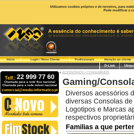
Utilizamos cookies próprios e de terceiros, para real
Pode modificar a c
Início
Login / Novo Cliente
Profissionais
Atenção ao cliente
D-Link
Ubiqui
«
ACESSÓRIOS / CONSUMÍVEIS
22 999 77 60
Telf.:
Gaming/Consol
Chamada para a rede fixa nacional
Chamada para a rede móvel nacional
comercial@medio-informatico.pt
Diversos acessórios 
diversas Consolas de
Logotipos e Marcas a
respectivos proprietár
Familias a que pert