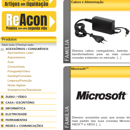
Cabos e Alimentação
Produtos
|
Abrir tudo
Fechar tudo
ACESSÓRIOS / CONSUMÍVEIS
Diversos cabos, carregadores, baterias 
Apontadores Laser
transformadores para as mais comun
Arquivadores
consolas existentes no mercado. [...]
Auto
Consumíveis
Microsoft™
Fotografia/Vídeo
Gaming/Consolas
Limpeza/Proteção
Notas digitais
Smartphones/Telemóveis
ÁUDIO / VÍDEO
CASA / ESCRITÓRIO
INFORMÁTICA
ELETRICIDADE
Diversos acessórios para que possa tira
FERRAMENTAS
mais partido das suas consolas Microsof
XBOX™ e XBOX [...]
REDES e COMUNICAÇÕES