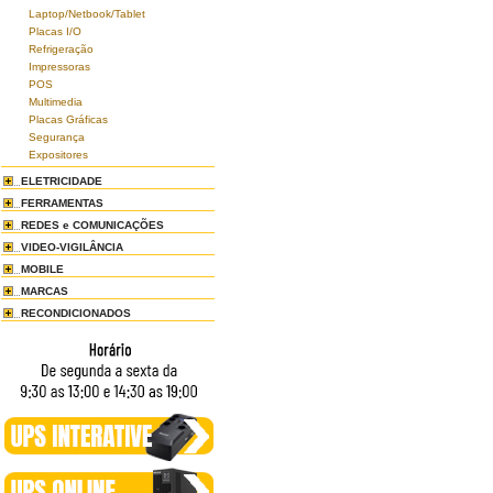
Laptop/Netbook/Tablet
Placas I/O
Refrigeração
Impressoras
POS
Multimedia
Placas Gráficas
Segurança
Expositores
ELETRICIDADE
FERRAMENTAS
REDES e COMUNICAÇÕES
VIDEO-VIGILÂNCIA
MOBILE
MARCAS
RECONDICIONADOS