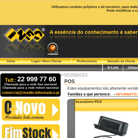
Utilizamos cookies próprios e de terceiros, para real
Pode modificar a c
Início
Login / Novo Cliente
Profissionais
Atenção ao cliente
D-Link
Ubiqui
«
INFORMÁTICA
22 999 77 60
Telf.:
POS
Chamada para a rede fixa nacional
Chamada para a rede móvel nacional
Estes equipamentos são altamente versáteis
comercial@medio-informatico.pt
Familias a que pertence:
•
INFORMÁTIC
Acessórios POS