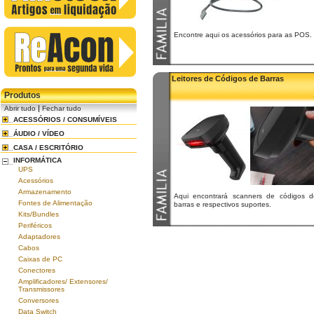
Encontre aqui os acessórios para as POS.
Leitores de Códigos de Barras
Produtos
|
Abrir tudo
Fechar tudo
ACESSÓRIOS / CONSUMÍVEIS
ÁUDIO / VÍDEO
CASA / ESCRITÓRIO
INFORMÁTICA
UPS
Acessórios
Armazenamento
Aqui encontrará scanners de códigos d
Fontes de Alimentação
barras e respectivos suportes.
Kits/Bundles
Periféricos
Adaptadores
Cabos
Caixas de PC
Conectores
Amplificadores/ Extensores/
Transmissores
Conversores
Data Switch