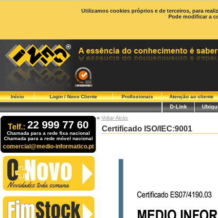
Utilizamos cookies próprios e de terceiros, para real
Pode modificar a c
Início
Login / Novo Cliente
Profissionais
Atenção ao cliente
D-Link
Ubiqui
«
Voltar Atrás
22 999 77 60
Telf.:
Certificado ISO/IEC:9001
Chamada para a rede fixa nacional
Chamada para a rede móvel nacional
comercial@medio-informatico.pt