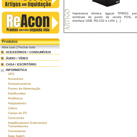
Impressora térmica Iggual TP8001 par
terminais de ponto de venda POS, d
interface USB, RS-232 e LAN. [...]
Produtos
|
Abrir tudo
Fechar tudo
ACESSÓRIOS / CONSUMÍVEIS
ÁUDIO / VÍDEO
CASA / ESCRITÓRIO
INFORMÁTICA
UPS
Acessórios
Armazenamento
Fontes de Alimentação
Kits/Bundles
Periféricos
Adaptadores
Cabos
Caixas de PC
Conectores
Amplificadores/ Extensores/
Transmissores
Conversores
Data Switch