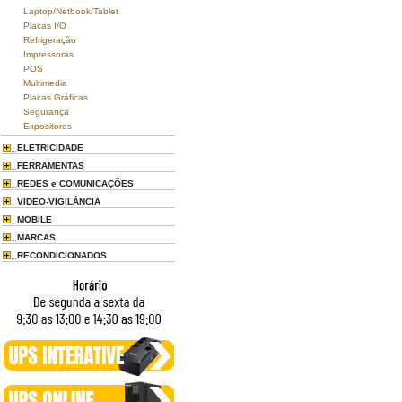
Laptop/Netbook/Tablet
Placas I/O
Refrigeração
Impressoras
POS
Multimedia
Placas Gráficas
Segurança
Expositores
ELETRICIDADE
FERRAMENTAS
REDES e COMUNICAÇÕES
VIDEO-VIGILÂNCIA
MOBILE
MARCAS
RECONDICIONADOS