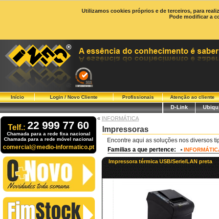
Utilizamos cookies próprios e de terceiros, para real
Pode modificar a c
Início
Login / Novo Cliente
Profissionais
Atenção ao cliente
D-Link
Ubiqui
«
INFORMÁTICA
22 999 77 60
Telf.:
Impressoras
Chamada para a rede fixa nacional
Chamada para a rede móvel nacional
Encontre aqui as soluções nos diversos ti
comercial@medio-informatico.pt
Familias a que pertence:
•
INFORMÁTIC
Impressora térmica USB/Serie/LAN preta