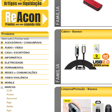
Cabos - Baseus
Produtos
|
Abrir tudo
Fechar tudo
ACESSÓRIOS / CONSUMÍVEIS
ÁUDIO / VÍDEO
CASA / ESCRITÓRIO
INFORMÁTICA
ELETRICIDADE
FERRAMENTAS
REDES e COMUNICAÇÕES
VIDEO-VIGILÂNCIA
MOBILE
MARCAS
Limpeza/Proteção - Baseus
1Life
Acase
Aerocool
Aigo
Airlive
Ajax