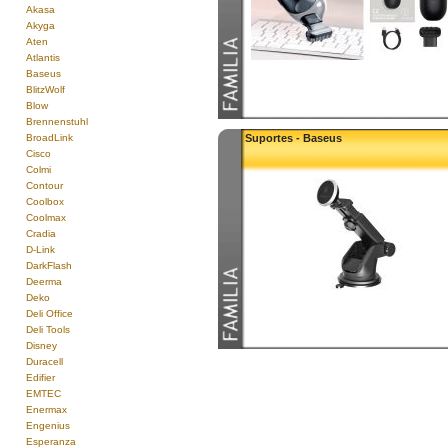
Akasa
Akyga
Aten
Atlantis
Baseus
BlitzWolf
Blow
Brennenstuhl
BroadLink
Suportes - Baseus
Cisco
Colmi
Contour
Coolbox
Coolmax
Cradia
D-Link
DarkFlash
Deerma
Deko
Deli Office
Deli Tools
Disney
Duracell
Edifier
EMTEC
Enermax
Engenius
Esperanza