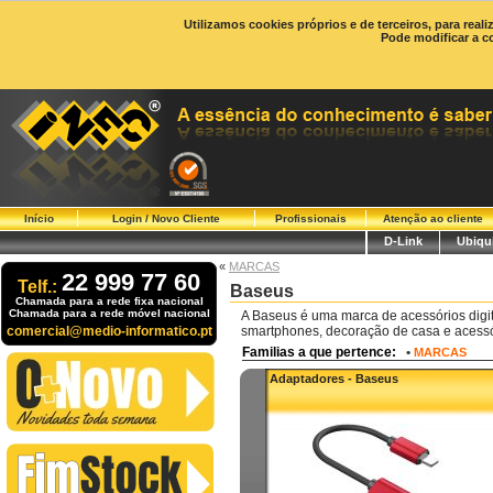
Utilizamos cookies próprios e de terceiros, para real
Pode modificar a c
Início
Login / Novo Cliente
Profissionais
Atenção ao cliente
D-Link
Ubiqui
«
MARCAS
22 999 77 60
Telf.:
Baseus
Chamada para a rede fixa nacional
Chamada para a rede móvel nacional
A Baseus é uma marca de acessórios digi
comercial@medio-informatico.pt
smartphones, decoração de casa e acessó
Familias a que pertence:
•
MARCAS
Adaptadores - Baseus