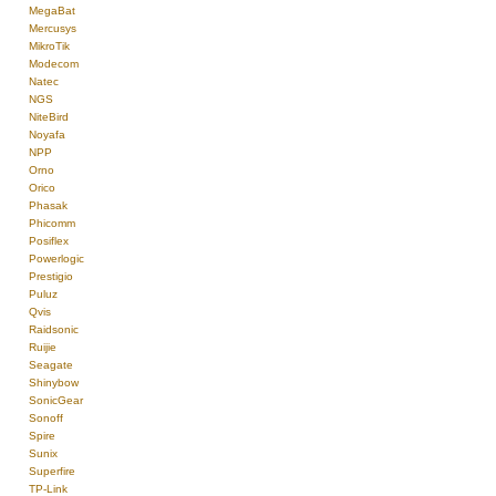
MegaBat
Mercusys
MikroTik
Modecom
Natec
NGS
NiteBird
Noyafa
NPP
Orno
Orico
Phasak
Phicomm
Posiflex
Powerlogic
Prestigio
Puluz
Qvis
Raidsonic
Ruijie
Seagate
Shinybow
SonicGear
Sonoff
Spire
Sunix
Superfire
TP-Link