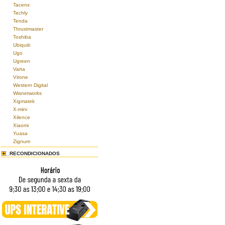
Tacens
Techly
Tenda
Thrustmaster
Toshiba
Ubiquiti
Ugo
Ugreen
Varta
Virone
Western Digital
Wisnetworks
Xigmatek
X-mini
Xilence
Xiaomi
Yuasa
Zignum
RECONDICIONADOS