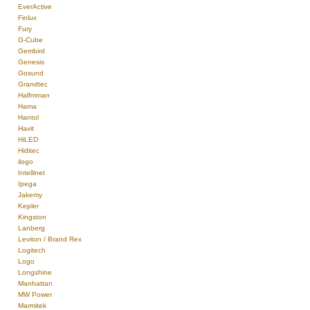
EverActive
Finlux
Fury
G-Cube
Gembird
Genesis
Gosund
Grandtec
Halfmman
Hama
Hantol
Havit
HiLED
Hiditec
ilogo
Intellinet
Ipega
Jakemy
Kepler
Kingston
Lanberg
Leviton / Brand Rex
Logitech
Logo
Longshine
Manhattan
MW Power
Marmitek