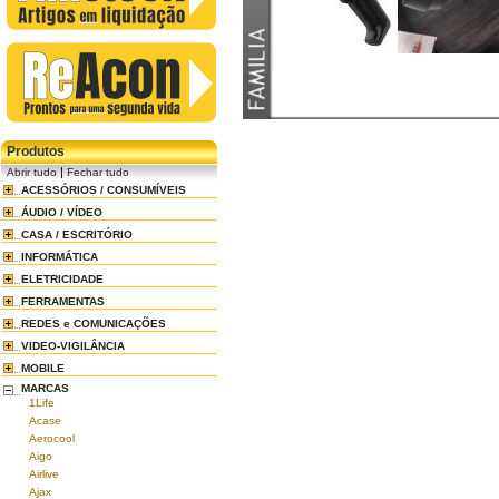
Produtos
|
Abrir tudo
Fechar tudo
ACESSÓRIOS / CONSUMÍVEIS
ÁUDIO / VÍDEO
CASA / ESCRITÓRIO
INFORMÁTICA
ELETRICIDADE
FERRAMENTAS
REDES e COMUNICAÇÕES
VIDEO-VIGILÂNCIA
MOBILE
MARCAS
1Life
Acase
Aerocool
Aigo
Airlive
Ajax