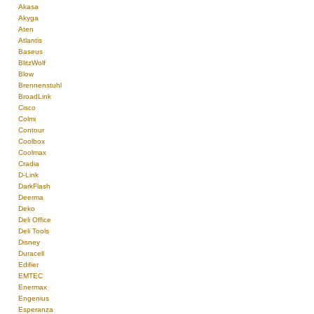
Akasa
Akyga
Aten
Atlantis
Baseus
BlitzWolf
Blow
Brennenstuhl
BroadLink
Cisco
Colmi
Contour
Coolbox
Coolmax
Cradia
D-Link
DarkFlash
Deerma
Deko
Deli Office
Deli Tools
Disney
Duracell
Edifier
EMTEC
Enermax
Engenius
Esperanza