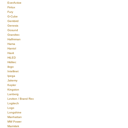
EverActive
Finlux
Fury
G-Cube
Gembird
Genesis
Gosund
Grandtec
Halfmman
Hama
Hantol
Havit
HiLED
Hiditec
ilogo
Intellinet
Ipega
Jakemy
Kepler
Kingston
Lanberg
Leviton / Brand Rex
Logitech
Logo
Longshine
Manhattan
MW Power
Marmitek