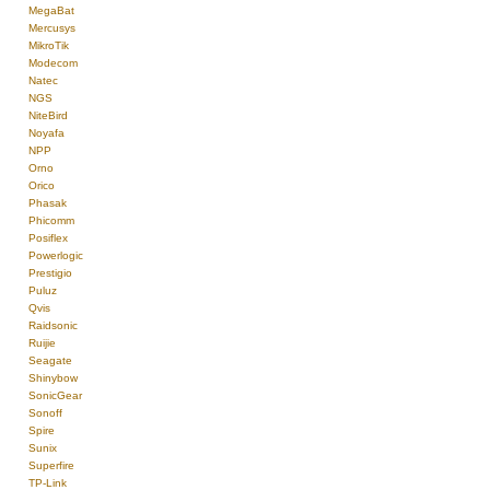
MegaBat
Mercusys
MikroTik
Modecom
Natec
NGS
NiteBird
Noyafa
NPP
Orno
Orico
Phasak
Phicomm
Posiflex
Powerlogic
Prestigio
Puluz
Qvis
Raidsonic
Ruijie
Seagate
Shinybow
SonicGear
Sonoff
Spire
Sunix
Superfire
TP-Link