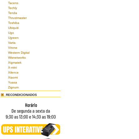
Tacens
Techly
Tenda
Thrustmaster
Toshiba
Ubiquiti
Ugo
Ugreen
Varta
Virone
Western Digital
Wisnetworks
Xigmatek
X-mini
Xilence
Xiaomi
Yuasa
Zignum
RECONDICIONADOS