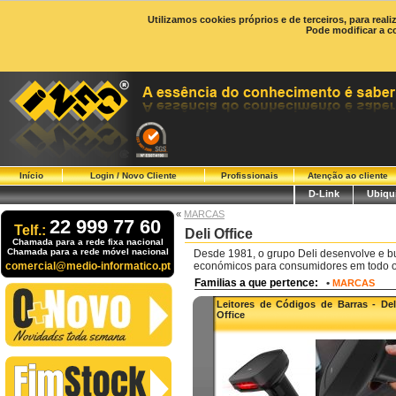
Utilizamos cookies próprios e de terceiros, para real
Pode modificar a c
Início
Login / Novo Cliente
Profissionais
Atenção ao cliente
D-Link
Ubiqui
«
MARCAS
22 999 77 60
Telf.:
Deli Office
Chamada para a rede fixa nacional
Chamada para a rede móvel nacional
Desde 1981, o grupo Deli desenvolve e b
comercial@medio-informatico.pt
económicos para consumidores em todo 
Familias a que pertence:
•
MARCAS
Leitores de Códigos de Barras - Del
Office