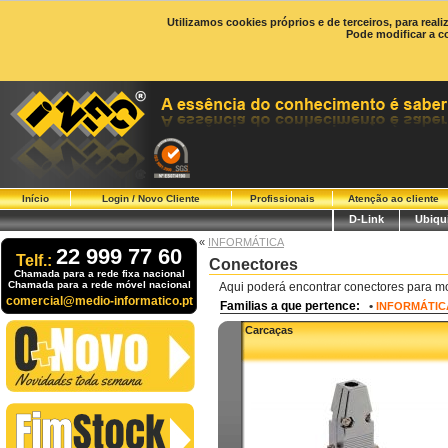
Utilizamos cookies próprios e de terceiros, para real
Pode modificar a c
Início
Login / Novo Cliente
Profissionais
Atenção ao cliente
D-Link
Ubiqui
«
INFORMÁTICA
22 999 77 60
Telf.:
Conectores
Chamada para a rede fixa nacional
Chamada para a rede móvel nacional
Aqui poderá encontrar conectores para mont
comercial@medio-informatico.pt
Familias a que pertence:
•
INFORMÁTIC
Carcaças