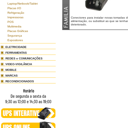
Laptop/Netbook/Tablet
Placas I/O
Refrigeração
Impressoras
Conectores para instalar novas tomadas d
alimentação, ou substituir as que se tenh
POS
deteriorado.
Multimedia
Placas Gráficas
Segurança
Expositores
ELETRICIDADE
FERRAMENTAS
REDES e COMUNICAÇÕES
VIDEO-VIGILÂNCIA
MOBILE
MARCAS
RECONDICIONADOS