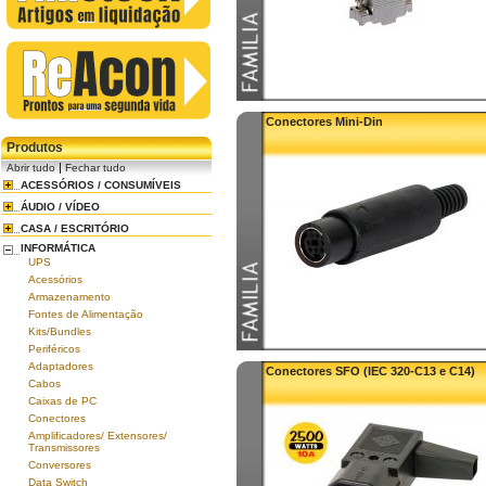
Conectores Mini-Din
Produtos
|
Abrir tudo
Fechar tudo
ACESSÓRIOS / CONSUMÍVEIS
ÁUDIO / VÍDEO
CASA / ESCRITÓRIO
INFORMÁTICA
UPS
Acessórios
Armazenamento
Fontes de Alimentação
Kits/Bundles
Periféricos
Adaptadores
Conectores SFO (IEC 320-C13 e C14)
Cabos
Caixas de PC
Conectores
Amplificadores/ Extensores/
Transmissores
Conversores
Data Switch