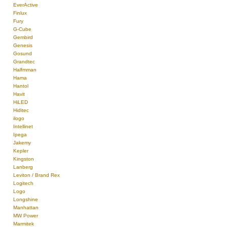
EverActive
Finlux
Fury
G-Cube
Gembird
Genesis
Gosund
Grandtec
Halfmman
Hama
Hantol
Havit
HiLED
Hiditec
ilogo
Intellinet
Ipega
Jakemy
Kepler
Kingston
Lanberg
Leviton / Brand Rex
Logitech
Logo
Longshine
Manhattan
MW Power
Marmitek