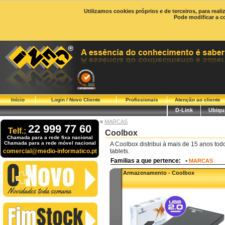
Utilizamos cookies próprios e de terceiros, para real
Pode modificar a c
Início
Login / Novo Cliente
Profissionais
Atenção ao cliente
D-Link
Ubiqui
«
MARCAS
22 999 77 60
Telf.:
Coolbox
Chamada para a rede fixa nacional
Chamada para a rede móvel nacional
A Coolbox distribui à mais de 15 anos to
comercial@medio-informatico.pt
tablets.
Familias a que pertence:
•
MARCAS
Armazenamento - Coolbox