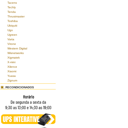
Tacens
Techly
Tenda
Thrustmaster
Toshiba
Ubiquiti
Ugo
Ugreen
Varta
Virone
Western Digital
Wisnetworks
Xigmatek
X-mini
Xilence
Xiaomi
Yuasa
Zignum
RECONDICIONADOS