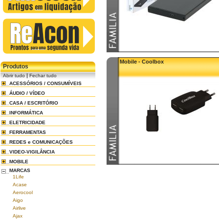
Mobile - Coolbox
Produtos
|
Abrir tudo
Fechar tudo
ACESSÓRIOS / CONSUMÍVEIS
ÁUDIO / VÍDEO
CASA / ESCRITÓRIO
INFORMÁTICA
ELETRICIDADE
FERRAMENTAS
REDES e COMUNICAÇÕES
VIDEO-VIGILÂNCIA
MOBILE
MARCAS
1Life
Acase
Aerocool
Aigo
Airlive
Ajax