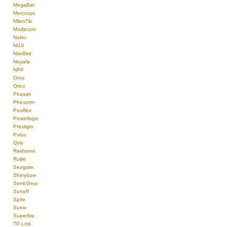
MegaBat
Mercusys
MikroTik
Modecom
Natec
NGS
NiteBird
Noyafa
NPP
Orno
Orico
Phasak
Phicomm
Posiflex
Powerlogic
Prestigio
Puluz
Qvis
Raidsonic
Ruijie
Seagate
Shinybow
SonicGear
Sonoff
Spire
Sunix
Superfire
TP-Link