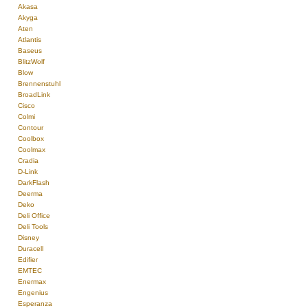
Akasa
Akyga
Aten
Atlantis
Baseus
BlitzWolf
Blow
Brennenstuhl
BroadLink
Cisco
Colmi
Contour
Coolbox
Coolmax
Cradia
D-Link
DarkFlash
Deerma
Deko
Deli Office
Deli Tools
Disney
Duracell
Edifier
EMTEC
Enermax
Engenius
Esperanza