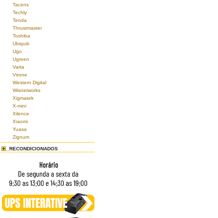
Tacens
Techly
Tenda
Thrustmaster
Toshiba
Ubiquiti
Ugo
Ugreen
Varta
Virone
Western Digital
Wisnetworks
Xigmatek
X-mini
Xilence
Xiaomi
Yuasa
Zignum
RECONDICIONADOS