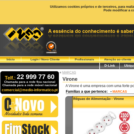
Utilizamos cookies próprios e de terceiros, para real
Pode modificar a c
Início
Login / Novo Cliente
Profissionais
Atenção ao cliente
D-Link
Ubiqui
«
MARCAS
22 999 77 60
Telf.:
Virone
Chamada para a rede fixa nacional
Chamada para a rede móvel nacional
A Virone é uma empresa com uma forte p
comercial@medio-informatico.pt
Familias a que pertence:
•
MARCAS
Réguas de Alimentação - Virone