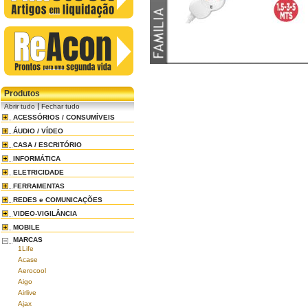
Produtos
|
Abrir tudo
Fechar tudo
ACESSÓRIOS / CONSUMÍVEIS
ÁUDIO / VÍDEO
CASA / ESCRITÓRIO
INFORMÁTICA
ELETRICIDADE
FERRAMENTAS
REDES e COMUNICAÇÕES
VIDEO-VIGILÂNCIA
MOBILE
MARCAS
1Life
Acase
Aerocool
Aigo
Airlive
Ajax