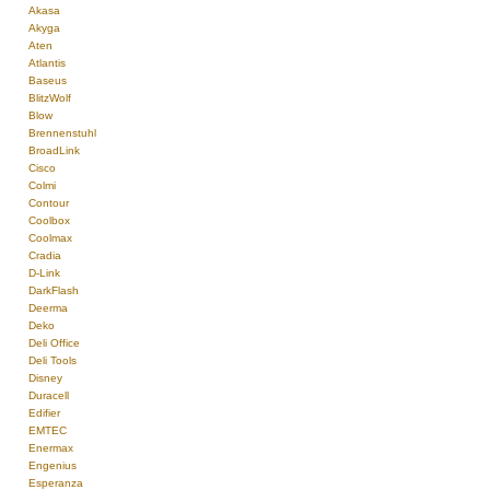
Akasa
Akyga
Aten
Atlantis
Baseus
BlitzWolf
Blow
Brennenstuhl
BroadLink
Cisco
Colmi
Contour
Coolbox
Coolmax
Cradia
D-Link
DarkFlash
Deerma
Deko
Deli Office
Deli Tools
Disney
Duracell
Edifier
EMTEC
Enermax
Engenius
Esperanza