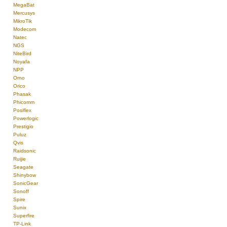
MegaBat
Mercusys
MikroTik
Modecom
Natec
NGS
NiteBird
Noyafa
NPP
Orno
Orico
Phasak
Phicomm
Posiflex
Powerlogic
Prestigio
Puluz
Qvis
Raidsonic
Ruijie
Seagate
Shinybow
SonicGear
Sonoff
Spire
Sunix
Superfire
TP-Link