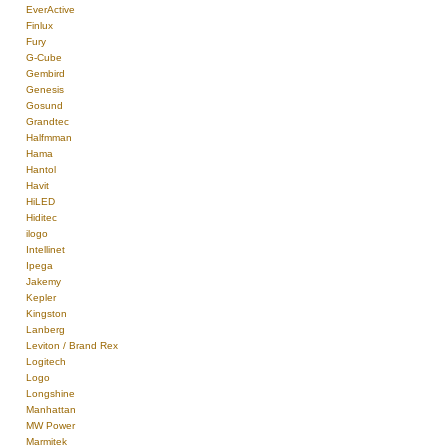
EverActive
Finlux
Fury
G-Cube
Gembird
Genesis
Gosund
Grandtec
Halfmman
Hama
Hantol
Havit
HiLED
Hiditec
ilogo
Intellinet
Ipega
Jakemy
Kepler
Kingston
Lanberg
Leviton / Brand Rex
Logitech
Logo
Longshine
Manhattan
MW Power
Marmitek