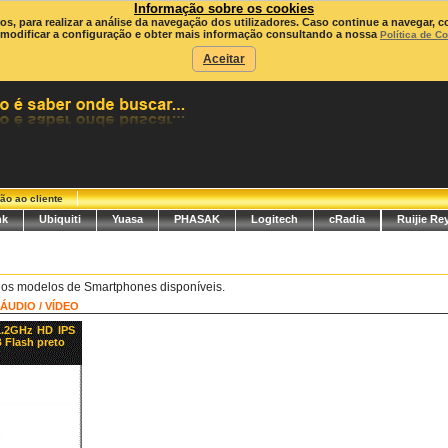
Informação sobre os cookies
ros, para realizar a análise da navegação dos utilizadores. Caso continue a navegar, c
modificar a configuração e obter mais informação consultando a nossa
Política de C
Aceitar
ão ao cliente
nk
Ubiquiti
Yuasa
PHASAK
Logitech
cRadia
Ruijie Re
 os modelos de Smartphones disponíveis.
ÁUDIO / VÍDEO
1.2GHz HD IPS
Flash preto