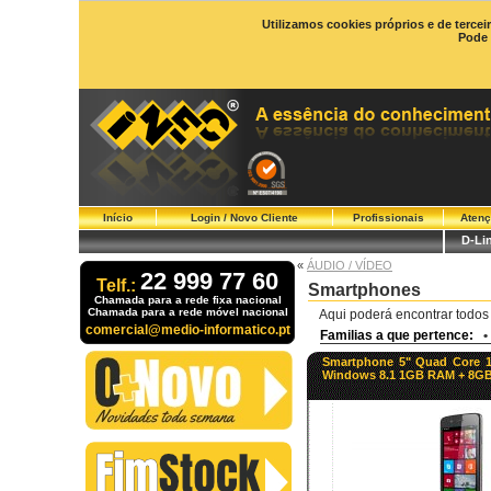
Utilizamos cookies próprios e de tercei
Pode 
Início
Login / Novo Cliente
Profissionais
Atenç
D-Li
«
ÁUDIO / VÍDEO
22 999 77 60
Telf.:
Smartphones
Chamada para a rede fixa nacional
Chamada para a rede móvel nacional
Aqui poderá encontrar todos
comercial@medio-informatico.pt
Familias a que pertence:
•
Smartphone 5" Quad Core 
Windows 8.1 1GB RAM + 8GB 