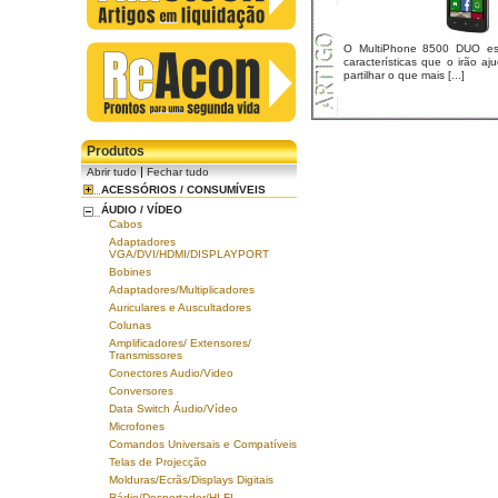
O MultiPhone 8500 DUO es
características que o irão aj
partilhar o que mais [...]
Produtos
|
Abrir tudo
Fechar tudo
ACESSÓRIOS / CONSUMÍVEIS
ÁUDIO / VÍDEO
Cabos
Adaptadores
VGA/DVI/HDMI/DISPLAYPORT
Bobines
Adaptadores/Multiplicadores
Auriculares e Auscultadores
Colunas
Amplificadores/ Extensores/
Transmissores
Conectores Audio/Video
Conversores
Data Switch Áudio/Vídeo
Microfones
Comandos Universais e Compatíveis
Telas de Projecção
Molduras/Ecrãs/Displays Digitais
Rádio/Despertador/HI-FI