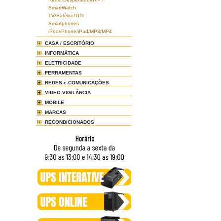
SmartWatch
TV/Satélite/TDT
Smartphones
iPod/iPhone/iPad/MP3/MP4
CASA / ESCRITÓRIO
INFORMÁTICA
ELETRICIDADE
FERRAMENTAS
REDES e COMUNICAÇÕES
VIDEO-VIGILÂNCIA
MOBILE
MARCAS
RECONDICIONADOS