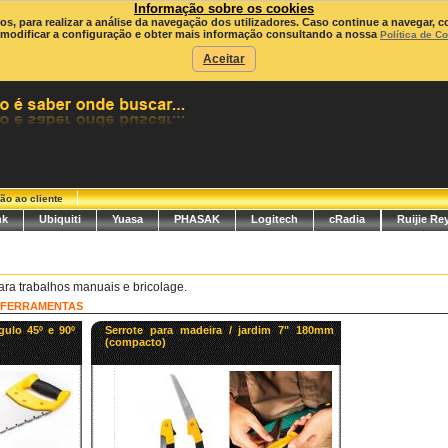
Informação sobre os cookies
ros, para realizar a análise da navegação dos utilizadores. Caso continue a navegar, c
modificar a configuração e obter mais informação consultando a nossa
Política de C
Aceitar
ão ao cliente
nk
Ubiquiti
Yuasa
PHASAK
Logitech
cRadia
Ruijie Re
ara trabalhos manuais e bricolage.
FERRAMENTAS
gulo 45º e 90º
Serrote para madeira / jardim 7" 180mm
(compacto)