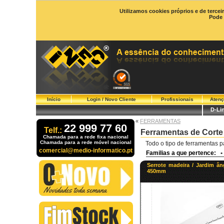
Utilizamos cookies próprios e de tercei
Pode 
Início
Login / Novo Cliente
Profissionais
Atenç
D-Li
«
FERRAMENTAS
22 999 77 60
Telf.:
Ferramentas de Corte
Chamada para a rede fixa nacional
Chamada para a rede móvel nacional
Todo o tipo de ferramentas p
comercial@medio-informatico.pt
Familias a que pertence:
•
Serrote madeira / Jardim ân
450mm