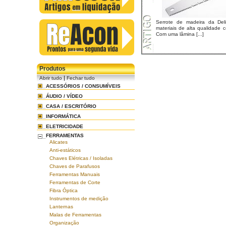
Serrote de madeira da Deli
materiais de alta qualidade
Com uma lâmina [...]
Produtos
|
Abrir tudo
Fechar tudo
ACESSÓRIOS / CONSUMÍVEIS
ÁUDIO / VÍDEO
CASA / ESCRITÓRIO
INFORMÁTICA
ELETRICIDADE
FERRAMENTAS
Alicates
Anti-estáticos
Chaves Elétricas / Isoladas
Chaves de Parafusos
Ferramentas Manuais
Ferramentas de Corte
Fibra Óptica
Instrumentos de medição
Lanternas
Malas de Ferramentas
Organização