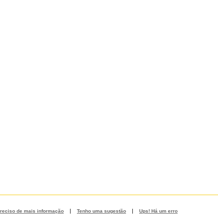
|
|
reciso de mais informação
Tenho uma sugestão
Ups! Há um erro