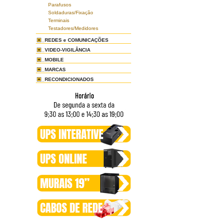
Parafusos
Soldaduras/Fixação
Terminais
Testadores/Medidores
REDES e COMUNICAÇÕES
VIDEO-VIGILÂNCIA
MOBILE
MARCAS
RECONDICIONADOS