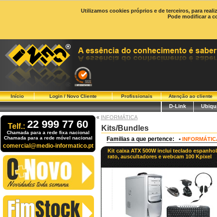
Utilizamos cookies próprios e de terceiros, para real
Pode modificar a c
Início
Login / Novo Cliente
Profissionais
Atenção ao cliente
D-Link
Ubiqui
«
INFORMÁTICA
22 999 77 60
Telf.:
Kits/Bundles
Chamada para a rede fixa nacional
Chamada para a rede móvel nacional
Familias a que pertence:
•
INFORMÁTIC
comercial@medio-informatico.pt
Kit caixa ATX 500W inclui teclado espanhol
rato, auscultadores e webcam 100 Kpixel