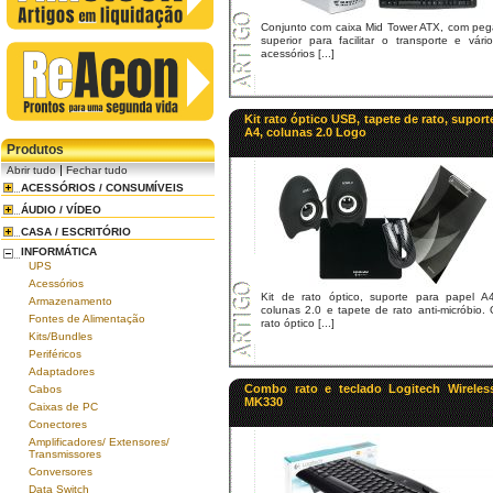
Conjunto com caixa Mid Tower ATX, com peg
superior para facilitar o transporte e vári
acessórios [...]
Kit rato óptico USB, tapete de rato, suport
A4, colunas 2.0 Logo
Produtos
|
Abrir tudo
Fechar tudo
ACESSÓRIOS / CONSUMÍVEIS
ÁUDIO / VÍDEO
CASA / ESCRITÓRIO
INFORMÁTICA
UPS
Acessórios
Kit de rato óptico, suporte para papel A4
Armazenamento
colunas 2.0 e tapete de rato anti-micróbio.
Fontes de Alimentação
rato óptico [...]
Kits/Bundles
Periféricos
Adaptadores
Combo rato e teclado Logitech Wireles
Cabos
MK330
Caixas de PC
Conectores
Amplificadores/ Extensores/
Transmissores
Conversores
Data Switch