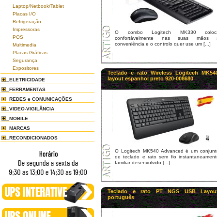
Laptop/Netbook/Tablet
Placas I/O
Refrigeração
Impressoras
O combo Logitech MK330 coloc
POS
confortávelmente nas suas mãos 
conveniência e o controlo quer use um [...]
Multimedia
Placas Gráficas
Segurança
Expositores
Teclado e rato Wireless Logitech MK54
layout espanhol preto 920-008680
ELETRICIDADE
FERRAMENTAS
REDES e COMUNICAÇÕES
VIDEO-VIGILÂNCIA
MOBILE
MARCAS
RECONDICIONADOS
O Logitech MK540 Advanced é um conjunt
de teclado e rato sem fio instantaneament
familiar desenvolvido [...]
Teclado e rato PT NGS USB Layou
português