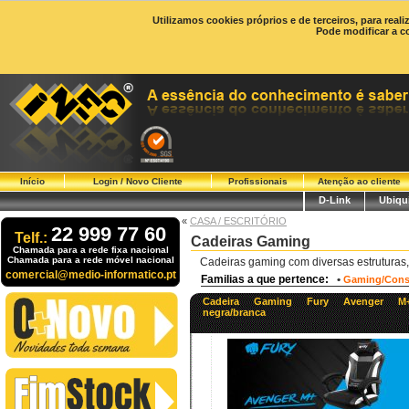
Utilizamos cookies próprios e de terceiros, para real
Pode modificar a c
Início
Login / Novo Cliente
Profissionais
Atenção ao cliente
D-Link
Ubiqui
«
CASA / ESCRITÓRIO
22 999 77 60
Telf.:
Cadeiras Gaming
Chamada para a rede fixa nacional
Chamada para a rede móvel nacional
Cadeiras gaming com diversas estruturas, 
comercial@medio-informatico.pt
Familias a que pertence:
•
Gaming/Cons
Cadeira Gaming Fury Avenger M
negra/branca