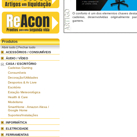
O conforto é um dos elementos chaves desta
cadeiras, desenvolvidas originalmente par
gamers.
Produtos
|
Abrir tudo
Fechar tudo
ACESSÓRIOS / CONSUMÍVEIS
ÁUDIO / VÍDEO
CASA / ESCRITÓRIO
Cadeiras Gaming
Consumíveis
Decoração/Utilidades
Desportos & Ar Livre
Escritório
Estação Meteorológica
Health & Care
Modelismo
SmartHome - Amazon Alexa /
Google Home
Suportes/Instalações
INFORMÁTICA
ELETRICIDADE
FERRAMENTAS