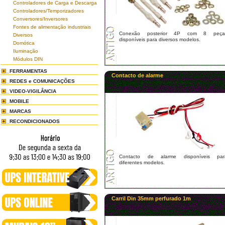
Controladores de Carga e Descarga
Controladores/Temporizadores
Conversores/Inversores
Fontes de alimentação industriais
Conexão posterior 4P com 8 peça
Diversos
disponíveis para diversos modelos.
Domótica
Iluminação
Módulos DIN
FERRAMENTAS
Contacto de alarme
REDES e COMUNICAÇÕES
VIDEO-VIGILÂNCIA
MOBILE
MARCAS
RECONDICIONADOS
Contacto de alarme disponíveis par
diferentes modelos.
Carril Din 35mm perfurado 1m