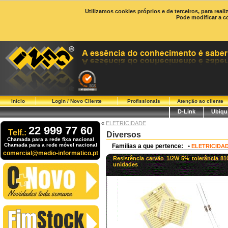
Utilizamos cookies próprios e de terceiros, para real
Pode modificar a c
Início
Login / Novo Cliente
Profissionais
Atenção ao cliente
D-Link
Ubiqui
«
ELETRICIDADE
22 999 77 60
Telf.:
Diversos
Chamada para a rede fixa nacional
Chamada para a rede móvel nacional
Familias a que pertence:
•
ELETRICIDA
comercial@medio-informatico.pt
Resistência carvão 1/2W 5% tolerância 81
unidades