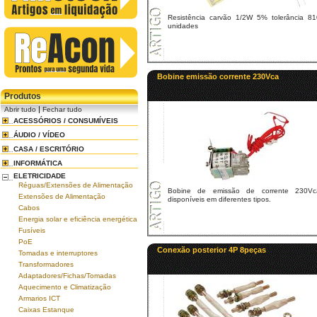
Resistência carvão 1/2W 5% tolerância 81
unidades
Bobine emissão corrente 230Vca
Produtos
|
Abrir tudo
Fechar tudo
ACESSÓRIOS / CONSUMÍVEIS
ÁUDIO / VÍDEO
CASA / ESCRITÓRIO
INFORMÁTICA
ELETRICIDADE
Réguas/Extensões de Alimentação
Bobine de emissão de corrente 230Vc
Extensões de Alimentação
disponíveis em diferentes tipos.
Cabos
Energia solar e eficiência energética
Fusíveis
PoE
Conexão posterior 4P 8peças
Tomadas e interruptores
Transformadores
Adaptadores/Fichas/Tomadas
Aquecimento e Climatização
Armarios ICT
Caixas Estanque