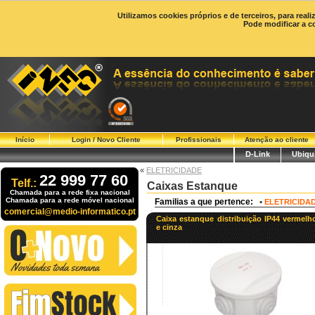
Utilizamos cookies próprios e de terceiros, para real
Pode modificar a c
Início
Login / Novo Cliente
Profissionais
Atenção ao cliente
D-Link
Ubiqui
«
ELETRICIDADE
22 999 77 60
Telf.:
Caixas Estanque
Chamada para a rede fixa nacional
Chamada para a rede móvel nacional
Familias a que pertence:
•
ELETRICIDA
comercial@medio-informatico.pt
Caixa estanque distribuição IP44 vermelh
e cinza