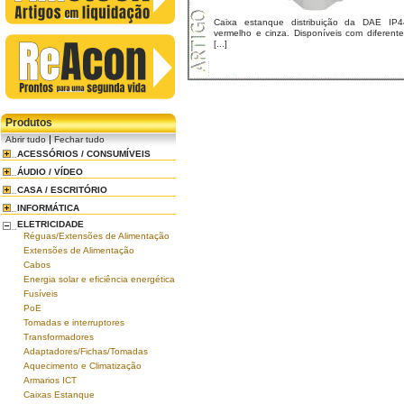
Caixa estanque distribuição da DAE IP4
vermelho e cinza. Disponíveis com diferent
[...]
Produtos
|
Abrir tudo
Fechar tudo
ACESSÓRIOS / CONSUMÍVEIS
ÁUDIO / VÍDEO
CASA / ESCRITÓRIO
INFORMÁTICA
ELETRICIDADE
Réguas/Extensões de Alimentação
Extensões de Alimentação
Cabos
Energia solar e eficiência energética
Fusíveis
PoE
Tomadas e interruptores
Transformadores
Adaptadores/Fichas/Tomadas
Aquecimento e Climatização
Armarios ICT
Caixas Estanque