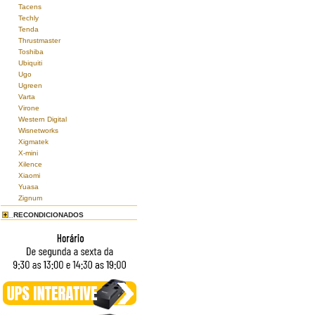
Tacens
Techly
Tenda
Thrustmaster
Toshiba
Ubiquiti
Ugo
Ugreen
Varta
Virone
Western Digital
Wisnetworks
Xigmatek
X-mini
Xilence
Xiaomi
Yuasa
Zignum
RECONDICIONADOS