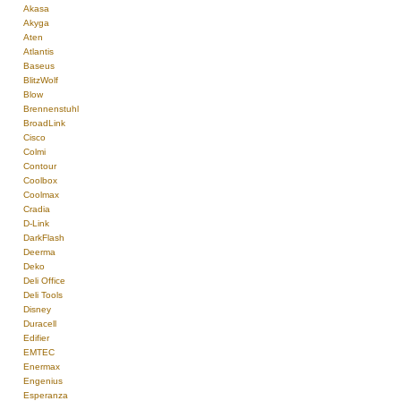
Akasa
Akyga
Aten
Atlantis
Baseus
BlitzWolf
Blow
Brennenstuhl
BroadLink
Cisco
Colmi
Contour
Coolbox
Coolmax
Cradia
D-Link
DarkFlash
Deerma
Deko
Deli Office
Deli Tools
Disney
Duracell
Edifier
EMTEC
Enermax
Engenius
Esperanza