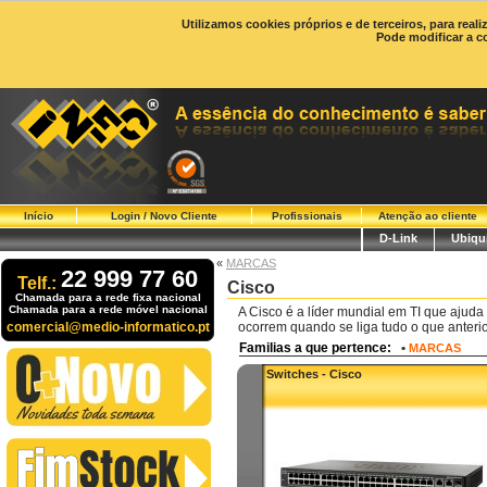
Utilizamos cookies próprios e de terceiros, para real
Pode modificar a c
Início
Login / Novo Cliente
Profissionais
Atenção ao cliente
D-Link
Ubiqui
«
MARCAS
22 999 77 60
Telf.:
Cisco
Chamada para a rede fixa nacional
Chamada para a rede móvel nacional
A Cisco é a líder mundial em TI que ajuda
comercial@medio-informatico.pt
ocorrem quando se liga tudo o que anteri
Familias a que pertence:
•
MARCAS
Switches - Cisco