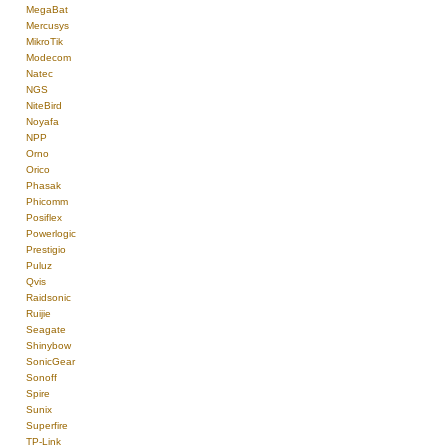
MegaBat
Mercusys
MikroTik
Modecom
Natec
NGS
NiteBird
Noyafa
NPP
Orno
Orico
Phasak
Phicomm
Posiflex
Powerlogic
Prestigio
Puluz
Qvis
Raidsonic
Ruijie
Seagate
Shinybow
SonicGear
Sonoff
Spire
Sunix
Superfire
TP-Link