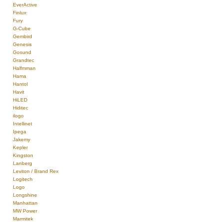
EverActive
Finlux
Fury
G-Cube
Gembird
Genesis
Gosund
Grandtec
Halfmman
Hama
Hantol
Havit
HiLED
Hiditec
ilogo
Intellinet
Ipega
Jakemy
Kepler
Kingston
Lanberg
Leviton / Brand Rex
Logitech
Logo
Longshine
Manhattan
MW Power
Marmitek