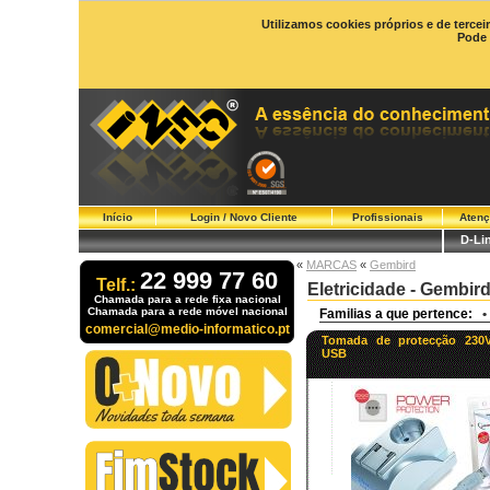
Utilizamos cookies próprios e de tercei
Pode 
Início
Login / Novo Cliente
Profissionais
Atenç
D-Li
«
MARCAS
«
Gembird
22 999 77 60
Telf.:
Eletricidade - Gembir
Chamada para a rede fixa nacional
Chamada para a rede móvel nacional
Familias a que pertence:
•
comercial@medio-informatico.pt
Tomada de protecção 230V
USB