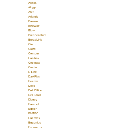
Akasa
Akyga
Aten
Atlantis
Baseus
BlitzWolf
Blow
Brennenstuhl
BroadLink
Cisco
Colmi
Contour
Coolbox
Coolmax
Cradia
D-Link
DarkFlash
Deerma
Deko
Deli Office
Deli Tools
Disney
Duracell
Edifier
EMTEC
Enermax
Engenius
Esperanza