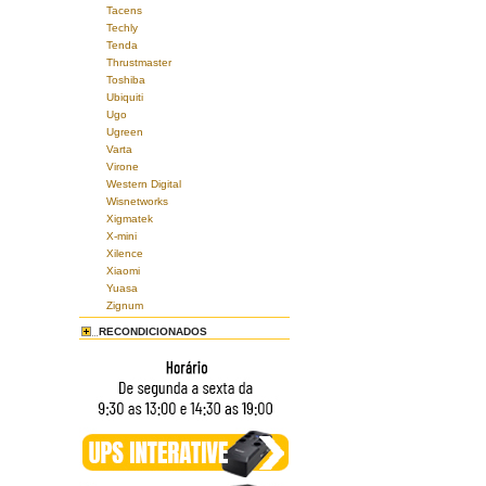
Tacens
Techly
Tenda
Thrustmaster
Toshiba
Ubiquiti
Ugo
Ugreen
Varta
Virone
Western Digital
Wisnetworks
Xigmatek
X-mini
Xilence
Xiaomi
Yuasa
Zignum
RECONDICIONADOS