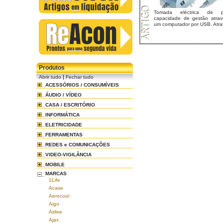
Tomada eléctrica de p
capacidade de gestão atrav
um computador por USB. Atravé
Produtos
|
Abrir tudo
Fechar tudo
ACESSÓRIOS / CONSUMÍVEIS
ÁUDIO / VÍDEO
CASA / ESCRITÓRIO
INFORMÁTICA
ELETRICIDADE
FERRAMENTAS
REDES e COMUNICAÇÕES
VIDEO-VIGILÂNCIA
MOBILE
MARCAS
1Life
Acase
Aerocool
Aigo
Airlive
Ajax