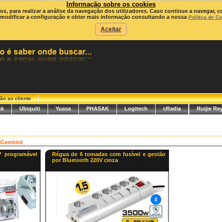
Informação sobre os cookies
ros, para realizar a análise da navegação dos utilizadores. Caso continue a navegar, c
modificar a configuração e obter mais informação consultando a nossa
Política de C
Aceitar
ão ao cliente
nk
Ubiquiti
Yuasa
PHASAK
Logitech
cRadia
Ruijie Re
d
Gembird
 programável
Régua de 6 tomadas com fusível e gestão
por Bluetooth 220V cinza