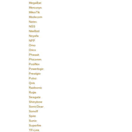
MegaBat
Mercusys
MikroTik
Modecom
Natec
NGS
NiteBird
Noyafa
NPP
Orno
Orico
Phasak
Phicomm
Posiflex
Powerlogic
Prestigio
Puluz
Qvis
Raidsonic
Ruijie
Seagate
Shinybow
SonicGear
Sonoff
Spire
Sunix
Superfire
TP-Link