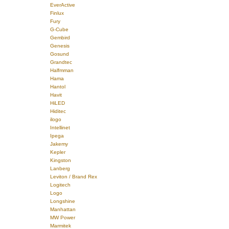
EverActive
Finlux
Fury
G-Cube
Gembird
Genesis
Gosund
Grandtec
Halfmman
Hama
Hantol
Havit
HiLED
Hiditec
ilogo
Intellinet
Ipega
Jakemy
Kepler
Kingston
Lanberg
Leviton / Brand Rex
Logitech
Logo
Longshine
Manhattan
MW Power
Marmitek