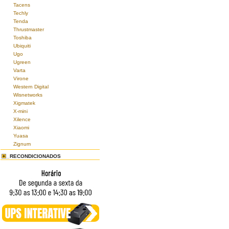
Tacens
Techly
Tenda
Thrustmaster
Toshiba
Ubiquiti
Ugo
Ugreen
Varta
Virone
Western Digital
Wisnetworks
Xigmatek
X-mini
Xilence
Xiaomi
Yuasa
Zignum
RECONDICIONADOS