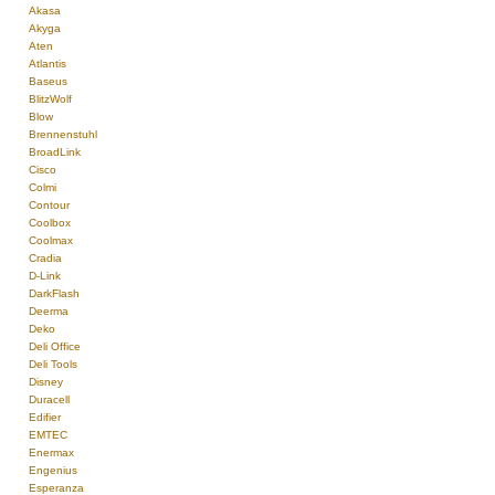
Akasa
Akyga
Aten
Atlantis
Baseus
BlitzWolf
Blow
Brennenstuhl
BroadLink
Cisco
Colmi
Contour
Coolbox
Coolmax
Cradia
D-Link
DarkFlash
Deerma
Deko
Deli Office
Deli Tools
Disney
Duracell
Edifier
EMTEC
Enermax
Engenius
Esperanza