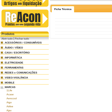
Ficha Técnica
Produtos
|
Abrir tudo
Fechar tudo
ACESSÓRIOS / CONSUMÍVEIS
ÁUDIO / VÍDEO
CASA / ESCRITÓRIO
INFORMÁTICA
ELETRICIDADE
FERRAMENTAS
REDES e COMUNICAÇÕES
VIDEO-VIGILÂNCIA
MOBILE
MARCAS
1Life
Acase
Aerocool
Aigo
Airlive
Ajax