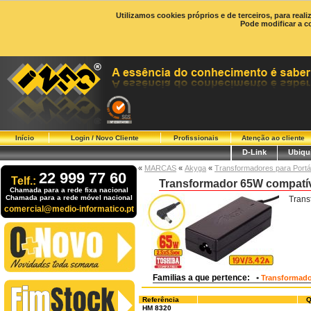
Utilizamos cookies próprios e de terceiros, para real
Pode modificar a c
Início
Login / Novo Cliente
Profissionais
Atenção ao cliente
D-Link
Ubiqui
«
MARCAS
«
Akyga
«
Transformadores para Portá
22 999 77 60
Telf.:
Transformador 65W compatív
Chamada para a rede fixa nacional
Chamada para a rede móvel nacional
Trans
comercial@medio-informatico.pt
Familias a que pertence:
•
Transformador
Referência
Q
HM 8320