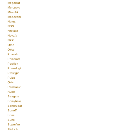
MegaBat
Mercusys
MikroTik
Modecom
Natec
NGS
NiteBird
Noyafa
NPP
Orno
Orico
Phasak
Phicomm
Posiflex
Powerlogic
Prestigio
Puluz
Qvis
Raidsonic
Ruijie
Seagate
Shinybow
SonicGear
Sonoff
Spire
Sunix
Superfire
TP-Link