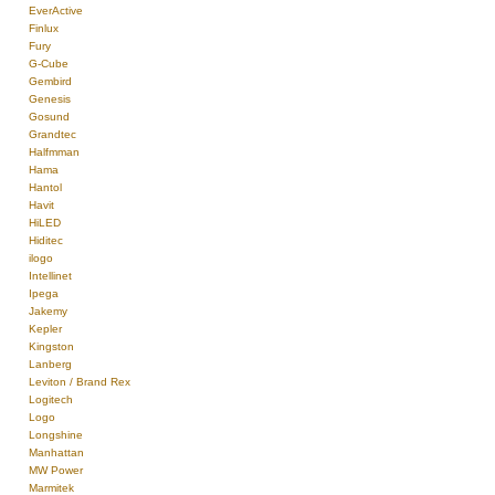
EverActive
Finlux
Fury
G-Cube
Gembird
Genesis
Gosund
Grandtec
Halfmman
Hama
Hantol
Havit
HiLED
Hiditec
ilogo
Intellinet
Ipega
Jakemy
Kepler
Kingston
Lanberg
Leviton / Brand Rex
Logitech
Logo
Longshine
Manhattan
MW Power
Marmitek