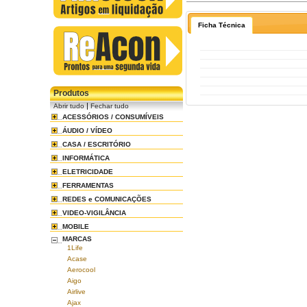
Ficha Técnica
Produtos
|
Abrir tudo
Fechar tudo
ACESSÓRIOS / CONSUMÍVEIS
ÁUDIO / VÍDEO
CASA / ESCRITÓRIO
INFORMÁTICA
ELETRICIDADE
FERRAMENTAS
REDES e COMUNICAÇÕES
VIDEO-VIGILÂNCIA
MOBILE
MARCAS
1Life
Acase
Aerocool
Aigo
Airlive
Ajax