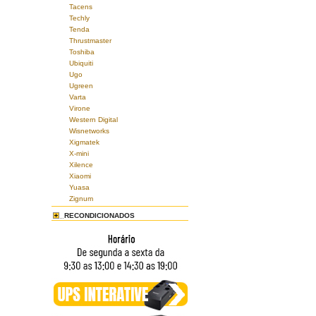
Tacens
Techly
Tenda
Thrustmaster
Toshiba
Ubiquiti
Ugo
Ugreen
Varta
Virone
Western Digital
Wisnetworks
Xigmatek
X-mini
Xilence
Xiaomi
Yuasa
Zignum
RECONDICIONADOS