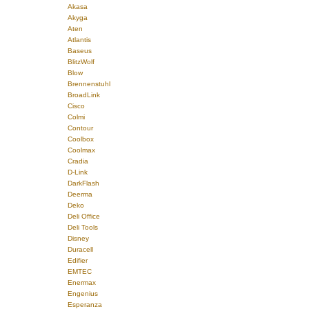
Akasa
Akyga
Aten
Atlantis
Baseus
BlitzWolf
Blow
Brennenstuhl
BroadLink
Cisco
Colmi
Contour
Coolbox
Coolmax
Cradia
D-Link
DarkFlash
Deerma
Deko
Deli Office
Deli Tools
Disney
Duracell
Edifier
EMTEC
Enermax
Engenius
Esperanza