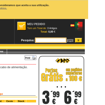
onsideramos que aceita a sua utilização.
ookies.
MEU PEDIDO
Tem um Total de:
0 Artigos
Total:
0,00
€
Pesquisa:
yee
 cabo de alimentação.
yga
d.
Cesto
Stock