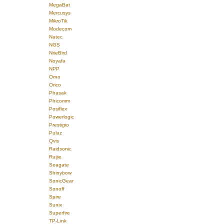
MegaBat
Mercusys
MikroTik
Modecom
Natec
NGS
NiteBird
Noyafa
NPP
Orno
Orico
Phasak
Phicomm
Posiflex
Powerlogic
Prestigio
Puluz
Qvis
Raidsonic
Ruijie
Seagate
Shinybow
SonicGear
Sonoff
Spire
Sunix
Superfire
TP-Link