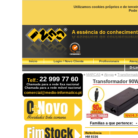
Utilizamos cookies próprios e de tercei
Pode 
Início
Login / Novo Cliente
Profissionais
Atenç
D-Li
«
MARCAS
«
Akyga
«
Transformado
22 999 77 60
Telf.:
Transformador 90W
Chamada para a rede fixa nacional
Chamada para a rede móvel nacional
comercial@medio-informatico.pt
Familias a que pertence:
•
Referência
HM 8336