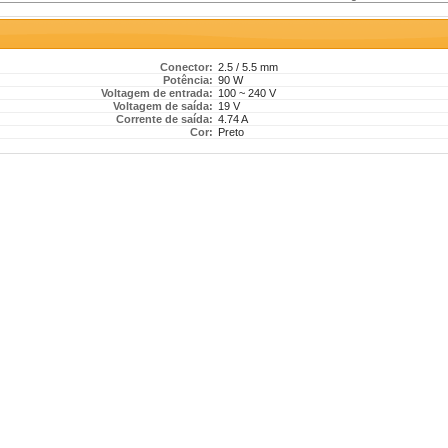
Conector:
2.5 / 5.5 mm
Potência:
90 W
Voltagem de entrada:
100 ~ 240 V
Voltagem de saída:
19 V
Corrente de saída:
4.74 A
Cor:
Preto