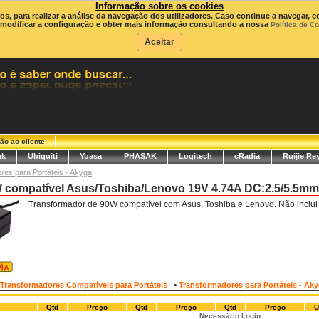
Informação sobre os cookies
ros, para realizar a análise da navegação dos utilizadores. Caso continue a navegar, c
modificar a configuração e obter mais informação consultando a nossa
Política de C
Aceitar
ão ao cliente
nk
Ubiquiti
Yuasa
PHASAK
Logitech
cRadia
Ruijie Re
res para Portáteis - Akyga
 compatível Asus/Toshiba/Lenovo 19V 4.74A DC:2.5/5.5mm
Transformador de 90W compatível com Asus, Toshiba e Lenovo. Não inclui
•
Transformadores Compatíveis para Portáteis
Transformadores para Portáteis - Ak
Qtd
Preço
Qtd
Preço
Qtd
Preço
U
Necessário Login...