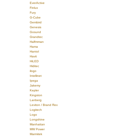
EverActive
Finlux
Fury
G-Cube
Gembird
Genesis
Gosund
Grandtec
Halfmman
Hama
Hantol
Havit
HiLED
Hiditec
ilogo
Intellinet
Ipega
Jakemy
Kepler
Kingston
Lanberg
Leviton / Brand Rex
Logitech
Logo
Longshine
Manhattan
MW Power
Marmitek