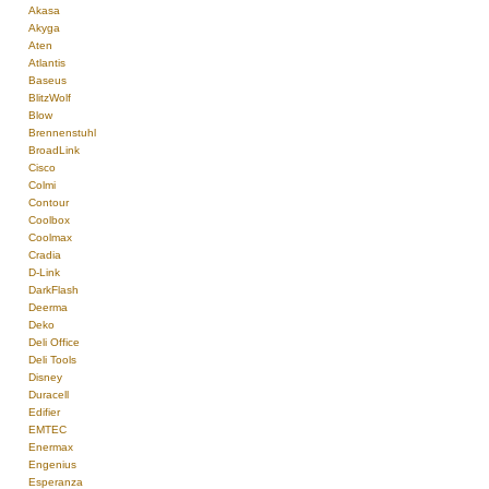
Akasa
Akyga
Aten
Atlantis
Baseus
BlitzWolf
Blow
Brennenstuhl
BroadLink
Cisco
Colmi
Contour
Coolbox
Coolmax
Cradia
D-Link
DarkFlash
Deerma
Deko
Deli Office
Deli Tools
Disney
Duracell
Edifier
EMTEC
Enermax
Engenius
Esperanza