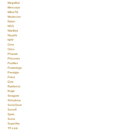
MegaBat
Mercusys
MikroTik
Modecom
Natec
NGS
NiteBird
Noyafa
NPP
Orno
Orico
Phasak
Phicomm
Posiflex
Powerlogic
Prestigio
Puluz
Qvis
Raidsonic
Ruijie
Seagate
Shinybow
SonicGear
Sonoff
Spire
Sunix
Superfire
TP-Link