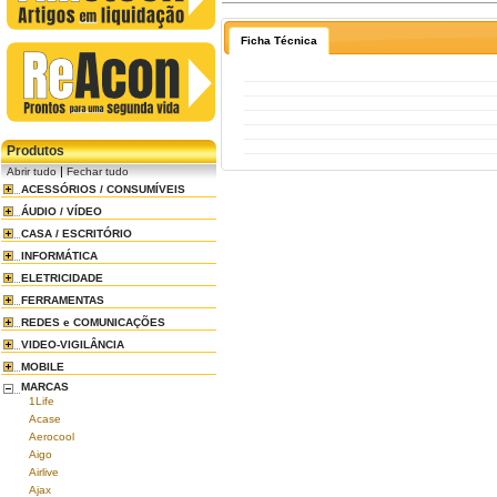
Ficha Técnica
Produtos
|
Abrir tudo
Fechar tudo
ACESSÓRIOS / CONSUMÍVEIS
ÁUDIO / VÍDEO
CASA / ESCRITÓRIO
INFORMÁTICA
ELETRICIDADE
FERRAMENTAS
REDES e COMUNICAÇÕES
VIDEO-VIGILÂNCIA
MOBILE
MARCAS
1Life
Acase
Aerocool
Aigo
Airlive
Ajax