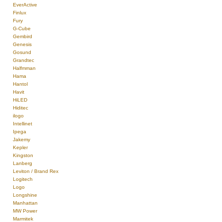
EverActive
Finlux
Fury
G-Cube
Gembird
Genesis
Gosund
Grandtec
Halfmman
Hama
Hantol
Havit
HiLED
Hiditec
ilogo
Intellinet
Ipega
Jakemy
Kepler
Kingston
Lanberg
Leviton / Brand Rex
Logitech
Logo
Longshine
Manhattan
MW Power
Marmitek