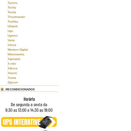
Tacens
Techly
Tenda
Thrustmaster
Toshiba
Ubiquiti
Ugo
Ugreen
Varta
Virone
Western Digital
Wisnetworks
Xigmatek
X-mini
Xilence
Xiaomi
Yuasa
Zignum
RECONDICIONADOS