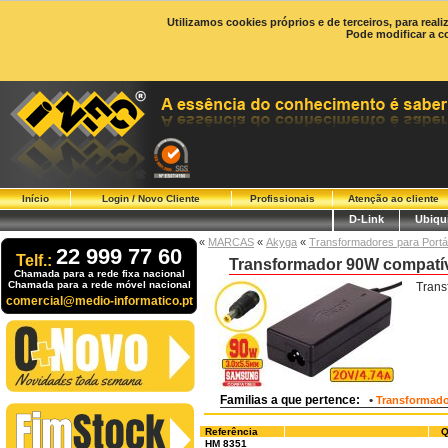
Utilizamos cookies próprios e de terceiros, para real
Pode modificar a c
Início
Login / Novo Cliente
Profissionais
Atenção ao cliente
D-Link
Ubiqui
«
MARCAS
«
Akyga
«
Transformadores para Portá
22 999 77 60
Telf.:
Transformador 90W compatí
Chamada para a rede fixa nacional
Chamada para a rede móvel nacional
Trans
comercial@medio-informatico.pt
Familias a que pertence:
•
Transformado
Referência
Q
HM 8351