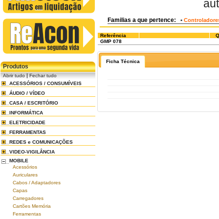
au
Familias a que pertence:
•
Controladores
Referência
Q
GMP 078
Ficha Técnica
Produtos
|
Abrir tudo
Fechar tudo
ACESSÓRIOS / CONSUMÍVEIS
ÁUDIO / VÍDEO
CASA / ESCRITÓRIO
INFORMÁTICA
ELETRICIDADE
FERRAMENTAS
REDES e COMUNICAÇÕES
VIDEO-VIGILÂNCIA
MOBILE
Acessórios
Auriculares
Cabos / Adaptadores
Capas
Carregadores
Cartões Memória
Ferramentas