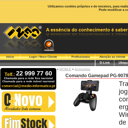
Utilizamos cookies próprios e de terceiros, para real
Pode modificar a c
Início
Login / Novo Cliente
Profissionais
Atenção ao cliente
D-Link
Ubiqui
«
MOBILE
«
Acessórios
22 999 77 60
Telf.:
Comando Gamepad PG-9078 B
Chamada para a rede fixa nacional
Chamada para a rede móvel nacional
Tr
comercial@medio-informatico.pt
jo
co
er
Wi
de