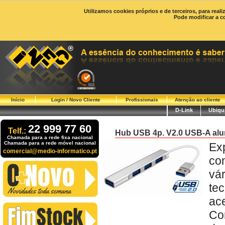
Utilizamos cookies próprios e de terceiros, para real
Pode modificar a c
Início
Login / Novo Cliente
Profissionais
Atenção ao cliente
D-Link
Ubiqui
22 999 77 60
Telf.:
Hub USB 4p. V2.0 USB-A alu
Chamada para a rede fixa nacional
Chamada para a rede móvel nacional
Ex
comercial@medio-informatico.pt
co
vá
tec
ac
Co