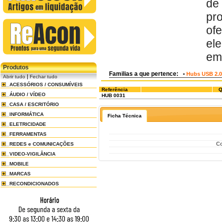
de
pr
of
ele
em 
Produtos
Familias a que pertence:
•
Hubs USB 2.0
|
Abrir tudo
Fechar tudo
ACESSÓRIOS / CONSUMÍVEIS
Referência
Q
ÁUDIO / VÍDEO
HUB 0031
CASA / ESCRITÓRIO
INFORMÁTICA
Ficha Técnica
ELETRICIDADE
FERRAMENTAS
Co
REDES e COMUNICAÇÕES
VIDEO-VIGILÂNCIA
MOBILE
MARCAS
RECONDICIONADOS