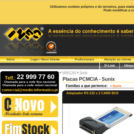
Utilizamos cookies próprios e de terceiros, para real
Pode modificar a c
Início
Login / Novo Cliente
Profissionais
Atenção ao cliente
D-Link
Ubiqui
«
MARCAS
«
Sunix
22 999 77 60
Telf.:
Placas PCMCIA - Sunix
Chamada para a rede fixa nacional
Chamada para a rede móvel nacional
Familias a que pertence:
•
Sunix
comercial@medio-informatico.pt
Adaptador RS 232 x 2 CARD BUS