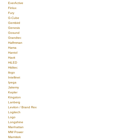
EverActive
Finlux
Fury
G-Cube
Gembird
Genesis
Gosund
Grandtec
Halfmman
Hama
Hantol
Havit
HiLED
Hiditec
ilogo
Intellinet
Ipega
Jakemy
Kepler
Kingston
Lanberg
Leviton / Brand Rex
Logitech
Logo
Longshine
Manhattan
MW Power
Marmitek