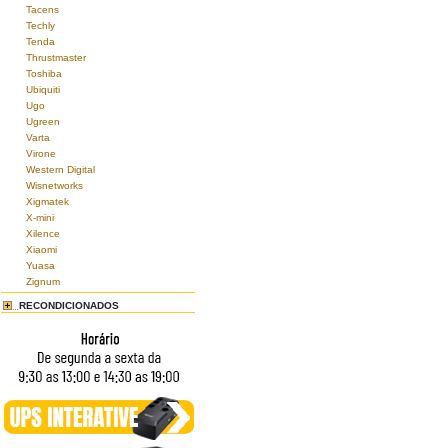
Tacens
Techly
Tenda
Thrustmaster
Toshiba
Ubiquiti
Ugo
Ugreen
Varta
Virone
Western Digital
Wisnetworks
Xigmatek
X-mini
Xilence
Xiaomi
Yuasa
Zignum
RECONDICIONADOS