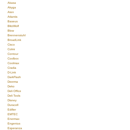
Akasa
Akyga
Aten
Atlantis
Baseus
BlitzWolf
Blow
Brennenstuhl
BroadLink
Cisco
Colmi
Contour
Coolbox
Coolmax
Cradia
D-Link
DarkFlash
Deerma
Deko
Deli Office
Deli Tools
Disney
Duracell
Edifier
EMTEC
Enermax
Engenius
Esperanza