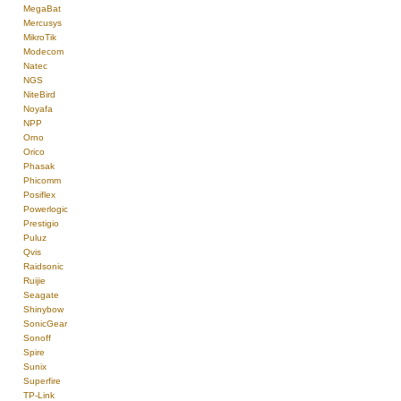
MegaBat
Mercusys
MikroTik
Modecom
Natec
NGS
NiteBird
Noyafa
NPP
Orno
Orico
Phasak
Phicomm
Posiflex
Powerlogic
Prestigio
Puluz
Qvis
Raidsonic
Ruijie
Seagate
Shinybow
SonicGear
Sonoff
Spire
Sunix
Superfire
TP-Link