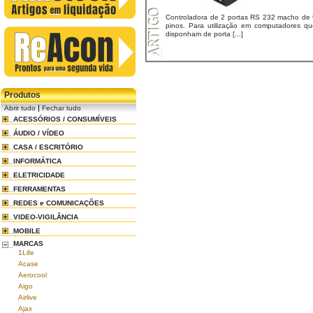
Controladora de 2 portas RS 232 macho de 
pinos. Para utilização em computadores qu
disponham de porta [...]
Produtos
|
Abrir tudo
Fechar tudo
ACESSÓRIOS / CONSUMÍVEIS
ÁUDIO / VÍDEO
CASA / ESCRITÓRIO
INFORMÁTICA
ELETRICIDADE
FERRAMENTAS
REDES e COMUNICAÇÕES
VIDEO-VIGILÂNCIA
MOBILE
MARCAS
1Life
Acase
Aerocool
Aigo
Airlive
Ajax