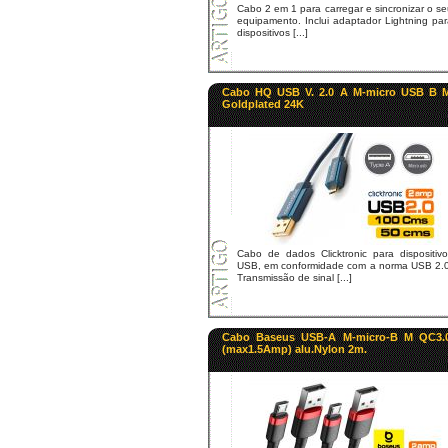
Cabo 2 em 1 para carregar e sincronizar o s
equipamento. Inclui adaptador Lightning pa
dispositivos [...]
Cabo HQ USB V. 2.0 A M-micro USB B 
Goldplated 24K
Cabo de dados Clicktronic para dispositivo
USB, em conformidade com a norma USB 2.0
Transmissão de sinal [...]
Cabo Baseus USB-A M-micro-B M QC3.
(max1.5Amp) alu.Nylon 2m.