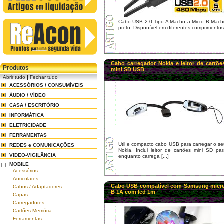
Cabo USB 2.0 Tipo A Macho a Micro B Mach
preto. Disponível em diferentes comprimentos
Cabo carregador Nokia e leitor de cartõe
Produtos
mini SD USB
|
Abrir tudo
Fechar tudo
ACESSÓRIOS / CONSUMÍVEIS
ÁUDIO / VÍDEO
CASA / ESCRITÓRIO
INFORMÁTICA
ELETRICIDADE
FERRAMENTAS
Util e compacto cabo USB para carregar o s
REDES e COMUNICAÇÕES
Nokia. Inclui leitor de cartões mini SD pa
VIDEO-VIGILÂNCIA
enquanto carrega [...]
MOBILE
Acessórios
Auriculares
Cabo USB compatível com Samsung micr
Cabos / Adaptadores
B 1A com led 1m
Capas
Carregadores
Cartões Memória
Ferramentas