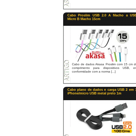
Cabo Proslim USB 2.0 A Macho a US
Micro B Macho 15cm
Cabo de dados Akasa Proslim com 15 cm d
comprimento para dispositivos USB, e
conformidade com a norma [...]
Cabo plano de dados e carga USB 2 em 
iPhone/micro USB metal preto 1m