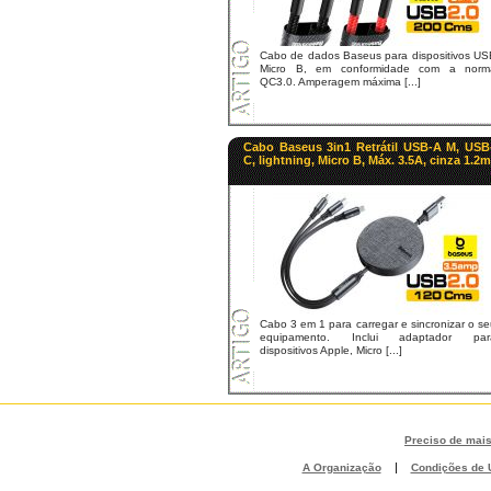
Cabo de dados Baseus para dispositivos US
Micro B, em conformidade com a norm
QC3.0. Amperagem máxima [...]
Cabo Baseus 3in1 Retrátil USB-A M, USB
C, lightning, Micro B, Máx. 3.5A, cinza 1.2m
Cabo 3 em 1 para carregar e sincronizar o s
equipamento. Inclui adaptador par
dispositivos Apple, Micro [...]
Preciso de mai
|
A Organização
Condições de U