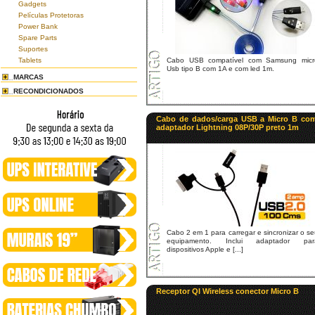
Gadgets
Películas Protetoras
Power Bank
Spare Parts
Suportes
Tablets
Cabo USB compatível com Samsung micr
Usb tipo B com 1A e com led 1m.
MARCAS
RECONDICIONADOS
Cabo de dados/carga USB a Micro B co
adaptador Lightning 08P/30P preto 1m
Cabo 2 em 1 para carregar e sincronizar o s
equipamento. Inclui adaptador par
dispositivos Apple e [...]
Receptor QI Wireless conector Micro B