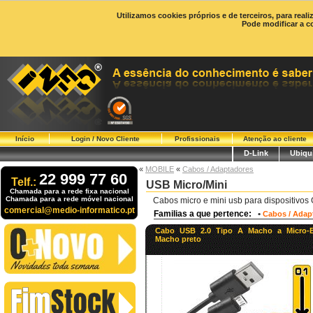
Utilizamos cookies próprios e de terceiros, para real
Pode modificar a c
Início
Login / Novo Cliente
Profissionais
Atenção ao cliente
D-Link
Ubiqui
«
MOBILE
«
Cabos / Adaptadores
22 999 77 60
Telf.:
USB Micro/Mini
Chamada para a rede fixa nacional
Chamada para a rede móvel nacional
Cabos micro e mini usb para dispositivo
comercial@medio-informatico.pt
Familias a que pertence:
•
Cabos / Adap
Cabo USB 2.0 Tipo A Macho a Micro-
Macho preto