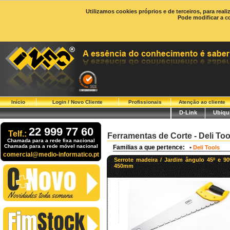
Utilizamos cookies próprios e de terceiros, para real
Pode modificar a c
Início
Login / Novo Cliente
Profissionais
Atenção ao cliente
D-Link
Ubiqui
22 999 77 60
Telf.:
Ferramentas de Corte - Deli Too
Chamada para a rede fixa nacional
Chamada para a rede móvel nacional
Familias a que pertence:
•
Deli Tools
comercial@medio-informatico.pt
Serrote madeira / Jardim ângulo 45º e 90
450mm