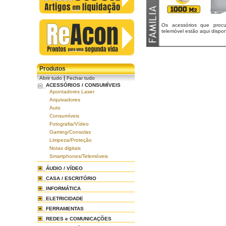
Os acessórios que proc
telemóvel estão aqui dispon
Produtos
|
Abrir tudo
Fechar tudo
ACESSÓRIOS / CONSUMÍVEIS
Apontadores Laser
Arquivadores
Auto
Consumíveis
Fotografia/Vídeo
Gaming/Consolas
Limpeza/Proteção
Notas digitais
Smartphones/Telemóveis
ÁUDIO / VÍDEO
CASA / ESCRITÓRIO
INFORMÁTICA
ELETRICIDADE
FERRAMENTAS
REDES e COMUNICAÇÕES