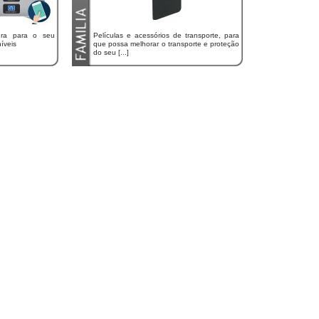
ura para o seu
Películas e acessórios de transporte, para
íveis
que possa melhorar o transporte e proteção
do seu [...]