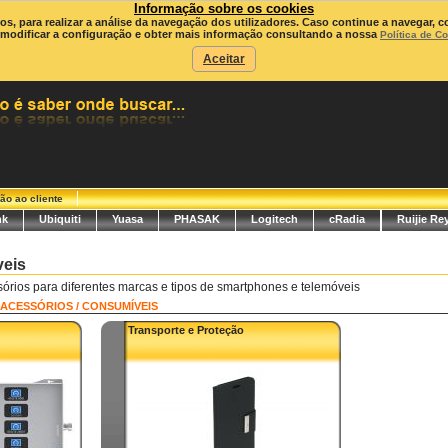
Informação sobre os cookies
ros, para realizar a análise da navegação dos utilizadores. Caso continue a navegar, c
modificar a configuração e obter mais informação consultando a nossa
Política de C
Aceitar
ão ao cliente
nk
Ubiquiti
Yuasa
PHASAK
Logitech
cRadia
Ruijie Re
eis
sórios para diferentes marcas e tipos de smartphones e telemóveis
ACESSÓRIOS / CONSUMÍVEIS
Transporte e Proteção