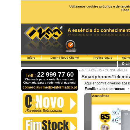
Utilizamos cookies próprios e de tercei
Pode 
Início
Login / Novo Cliente
Profissionais
Atenç
D-Li
«
ACESSÓRIOS / CONSUMÍVEIS
22 999 77 60
Telf.:
Smartphones/Telemóv
Chamada para a rede fixa nacional
Chamada para a rede móvel nacional
Aqui encontra diversos aces
comercial@medio-informatico.pt
Familias a que pertence:
•
Acessórios