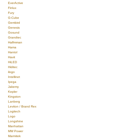
EverActive
Finlux
Fury
G-Cube
Gembird
Genesis
Gosund
Grandtec
Halfmman
Hama
Hantol
Havit
HiLED
Hiditec
ilogo
Intellinet
Ipega
Jakemy
Kepler
Kingston
Lanberg
Leviton / Brand Rex
Logitech
Logo
Longshine
Manhattan
MW Power
Marmitek