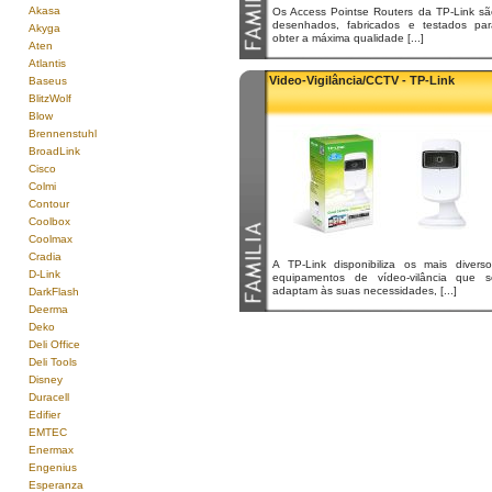
Akasa
Os Access Pointse Routers da TP-Link sã
desenhados, fabricados e testados par
Akyga
obter a máxima qualidade [...]
Aten
Atlantis
Video-Vigilância/CCTV - TP-Link
Baseus
BlitzWolf
Blow
Brennenstuhl
BroadLink
Cisco
Colmi
Contour
Coolbox
Coolmax
Cradia
A TP-Link disponibiliza os mais diverso
D-Link
equipamentos de vídeo-vilância que s
adaptam às suas necessidades, [...]
DarkFlash
Deerma
Deko
Deli Office
Deli Tools
Disney
Duracell
Edifier
EMTEC
Enermax
Engenius
Esperanza