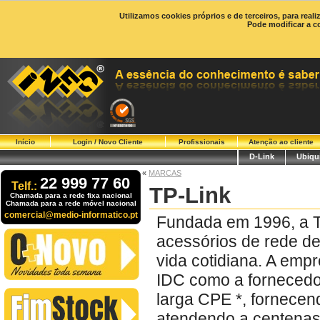
Utilizamos cookies próprios e de terceiros, para real
Pode modificar a c
Início
Login / Novo Cliente
Profissionais
Atenção ao cliente
D-Link
Ubiqui
«
MARCAS
22 999 77 60
Telf.:
TP-Link
Chamada para a rede fixa nacional
Chamada para a rede móvel nacional
comercial@medio-informatico.pt
Fundada em 1996, a TP
acessórios de rede de
vida cotidiana. A empr
IDC como a fornecedo
larga CPE *, fornecen
atendendo a centenas