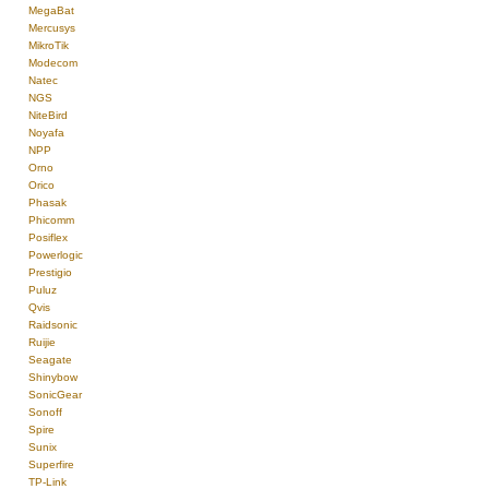
MegaBat
Mercusys
MikroTik
Modecom
Natec
NGS
NiteBird
Noyafa
NPP
Orno
Orico
Phasak
Phicomm
Posiflex
Powerlogic
Prestigio
Puluz
Qvis
Raidsonic
Ruijie
Seagate
Shinybow
SonicGear
Sonoff
Spire
Sunix
Superfire
TP-Link