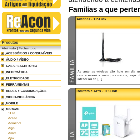
Familias a que pert
Antenas - TP-Link
Produtos
|
Abrir tudo
Fechar tudo
ACESSÓRIOS / CONSUMÍVEIS
ÁUDIO / VÍDEO
CASA / ESCRITÓRIO
As antenas wireless são hoje em dia u
INFORMÁTICA
dos acessórios mais procurados, seja d
ELETRICIDADE
interior ou de [...]
FERRAMENTAS
REDES e COMUNICAÇÕES
Routers e AP's - TP-Link
VIDEO-VIGILÂNCIA
MOBILE
MARCAS
1Life
Acase
Aerocool
Aigo
Airlive
Ajax