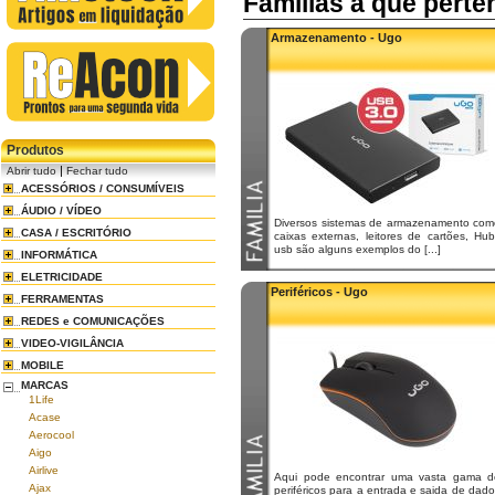
Familias a que pert
Armazenamento - Ugo
Produtos
|
Abrir tudo
Fechar tudo
ACESSÓRIOS / CONSUMÍVEIS
ÁUDIO / VÍDEO
Diversos sistemas de armazenamento com
CASA / ESCRITÓRIO
caixas externas, leitores de cartões, Hu
usb são alguns exemplos do [...]
INFORMÁTICA
ELETRICIDADE
Periféricos - Ugo
FERRAMENTAS
REDES e COMUNICAÇÕES
VIDEO-VIGILÂNCIA
MOBILE
MARCAS
1Life
Acase
Aerocool
Aigo
Airlive
Aqui pode encontrar uma vasta gama d
Ajax
periféricos para a entrada e saida de dad