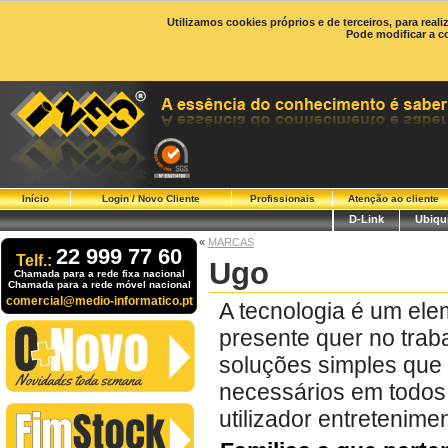
Utilizamos cookies próprios e de terceiros, para real
Pode modificar a c
Início
Login / Novo Cliente
Profissionais
Atenção ao cliente
D-Link
Ubiqui
«
MARCAS
22 999 77 60
Telf.:
Ugo
Chamada para a rede fixa nacional
Chamada para a rede móvel nacional
comercial@medio-informatico.pt
A tecnologia é um el
presente quer no tra
soluções simples que 
necessários em todos 
utilizador entretenime