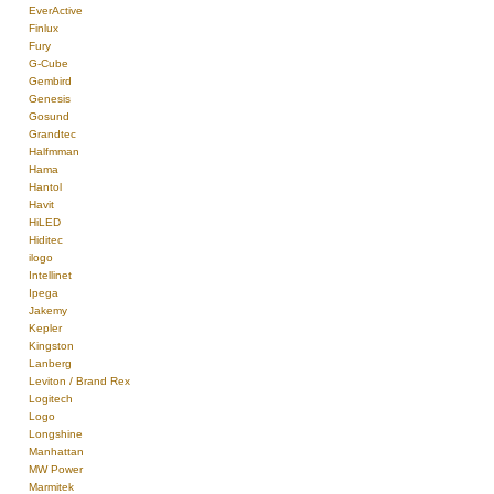
EverActive
Finlux
Fury
G-Cube
Gembird
Genesis
Gosund
Grandtec
Halfmman
Hama
Hantol
Havit
HiLED
Hiditec
ilogo
Intellinet
Ipega
Jakemy
Kepler
Kingston
Lanberg
Leviton / Brand Rex
Logitech
Logo
Longshine
Manhattan
MW Power
Marmitek