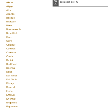
ou média do PC.
Akasa
Akyga
Aten
Atlantis
Baseus
BlitzWolf
Blow
Brennenstuhl
BroadLink
Cisco
Colmi
Contour
Coolbox
Coolmax
Cradia
D-Link
DarkFlash
Deerma
Deko
Deli Office
Deli Tools
Disney
Duracell
Edifier
EMTEC
Enermax
Engenius
Esperanza