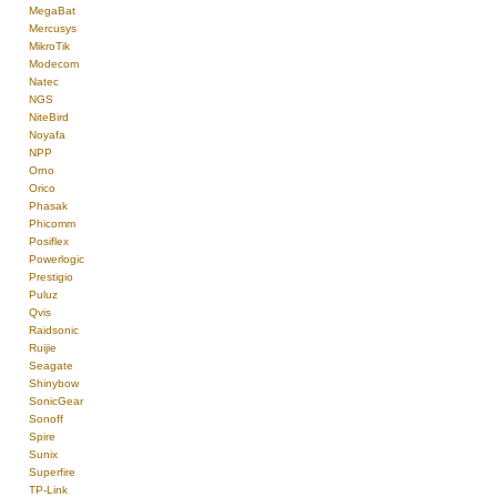
MegaBat
Mercusys
MikroTik
Modecom
Natec
NGS
NiteBird
Noyafa
NPP
Orno
Orico
Phasak
Phicomm
Posiflex
Powerlogic
Prestigio
Puluz
Qvis
Raidsonic
Ruijie
Seagate
Shinybow
SonicGear
Sonoff
Spire
Sunix
Superfire
TP-Link