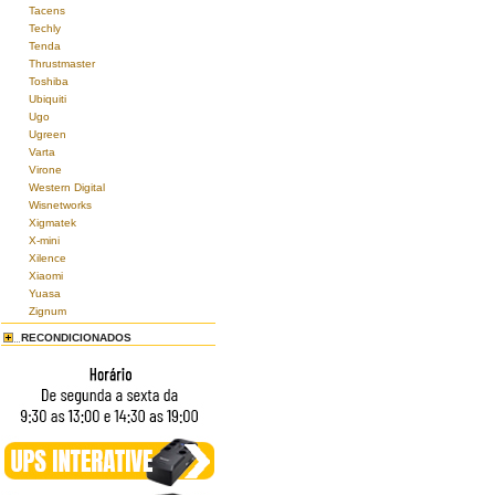
Tacens
Techly
Tenda
Thrustmaster
Toshiba
Ubiquiti
Ugo
Ugreen
Varta
Virone
Western Digital
Wisnetworks
Xigmatek
X-mini
Xilence
Xiaomi
Yuasa
Zignum
RECONDICIONADOS