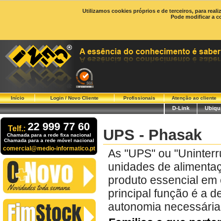
Utilizamos cookies próprios e de terceiros, para real
Pode modificar a c
Início
Login / Novo Cliente
Profissionais
Atenção ao cliente
D-Link
Ubiqui
22 999 77 60
Telf.:
UPS - Phasak
Chamada para a rede fixa nacional
Chamada para a rede móvel nacional
comercial@medio-informatico.pt
As "UPS" ou "Uninter
unidades de alimenta
produto essencial em c
principal função é a 
autonomia necessária 