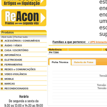
es
en
en
um
es
Produtos
sup
|
Abrir tudo
Fechar tudo
ACESSÓRIOS / CONSUMÍVEIS
Familias a que pertence:
•
UPS Interacti
ÁUDIO / VÍDEO
Referência
Q
CASA / ESCRITÓRIO
PH 7266
INFORMÁTICA
ELETRICIDADE
Ficha Técnica
Galería de Fotos
FERRAMENTAS
REDES e COMUNICAÇÕES
VIDEO-VIGILÂNCIA
Tensã
MOBILE
MARCAS
Tensão 
Tensão
RECONDICIONADOS