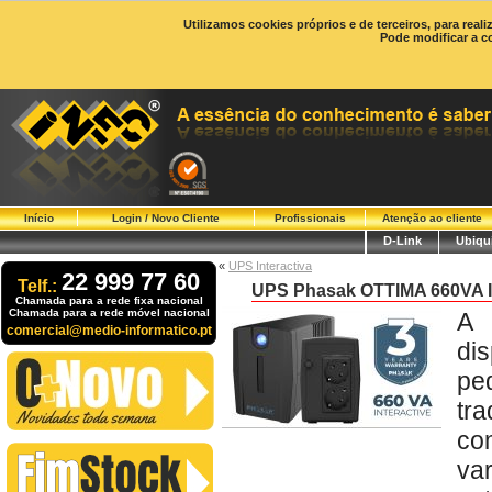
Utilizamos cookies próprios e de terceiros, para real
Pode modificar a c
Início
Login / Novo Cliente
Profissionais
Atenção ao cliente
D-Link
Ubiqui
«
UPS Interactiva
22 999 77 60
Telf.:
UPS Phasak OTTIMA 660VA In
Chamada para a rede fixa nacional
Chamada para a rede móvel nacional
A 
comercial@medio-informatico.pt
di
pe
tr
co
va