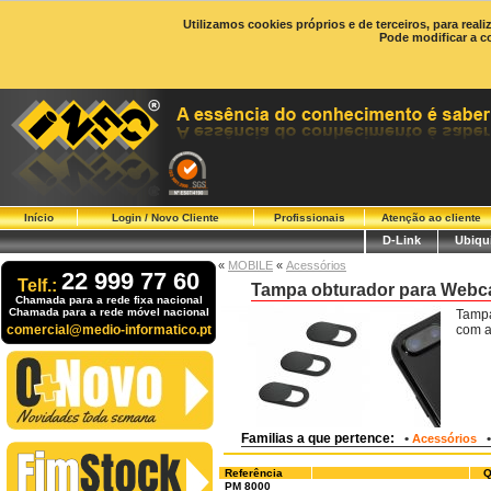
Utilizamos cookies próprios e de terceiros, para real
Pode modificar a c
Início
Login / Novo Cliente
Profissionais
Atenção ao cliente
D-Link
Ubiqui
«
MOBILE
«
Acessórios
22 999 77 60
Telf.:
Tampa obturador para Web
Chamada para a rede fixa nacional
Chamada para a rede móvel nacional
Tampa
comercial@medio-informatico.pt
com a
Familias a que pertence:
•
Acessórios
Referência
Q
PM 8000