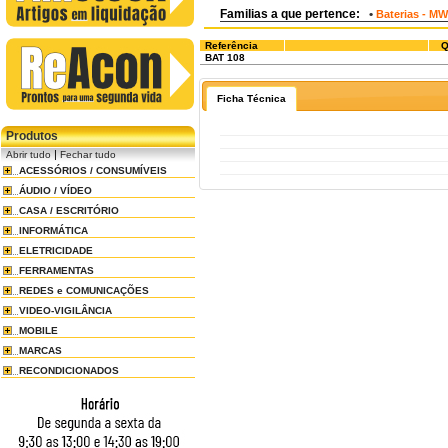
Familias a que pertence:
•
Baterias - M
Referência
Q
BAT 108
Ficha Técnica
Produtos
|
Abrir tudo
Fechar tudo
ACESSÓRIOS / CONSUMÍVEIS
ÁUDIO / VÍDEO
CASA / ESCRITÓRIO
INFORMÁTICA
ELETRICIDADE
FERRAMENTAS
REDES e COMUNICAÇÕES
VIDEO-VIGILÂNCIA
MOBILE
MARCAS
RECONDICIONADOS