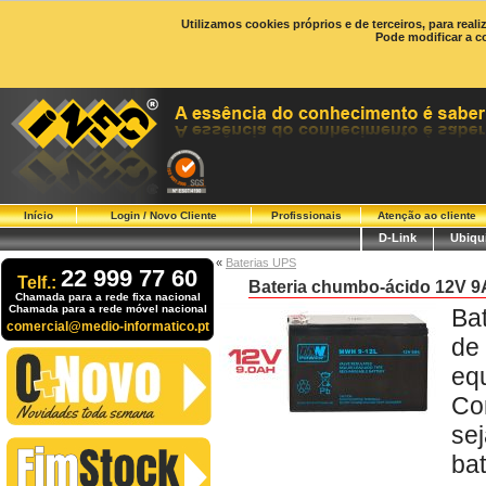
Utilizamos cookies próprios e de terceiros, para real
Pode modificar a c
Início
Login / Novo Cliente
Profissionais
Atenção ao cliente
D-Link
Ubiqui
«
Baterias UPS
22 999 77 60
Telf.:
Bateria chumbo-ácido 12V 9
Chamada para a rede fixa nacional
Chamada para a rede móvel nacional
Ba
comercial@medio-informatico.pt
de
eq
Co
se
ba