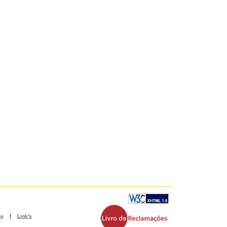
|
os
Link's