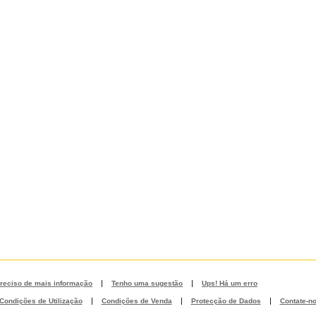
|
|
reciso de mais informação
Tenho uma sugestão
Ups! Há um erro
|
|
|
Condições de Utilização
Condições de Venda
Protecção de Dados
Contate-n