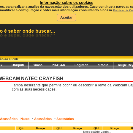
Informação sobre os cookies
ros, para realizar a análise da navegação dos utilizadores. Caso continue a navegar, c
modificar a configuração e obter mais informação consultando a nossa
Política de C
Aceitar
ão ao cliente
nk
Ubiquiti
Yuasa
PHASAK
Logitech
cRadia
Ruijie Re
a WEBCAM NATEC CRAYFISH
Tampa deslizante que permite cobrir ou descobrir a lente da Webcam L
com as suas necessidades.
•
•
Acessórios - Natec
Acessórios
Acessórios
Qtd
Preço
Qtd
Preço
Qtd
Preço
U
Necessário Login...