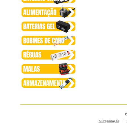
P
|
A Organização