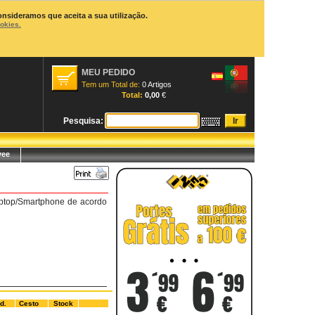
onsideramos que aceita a sua utilização.
ookies.
MEU PEDIDO
Tem um Total de:
0 Artigos
Total:
0,00
€
Pesquisa:
yee
aptop/Smartphone de acordo
d.
Cesto
Stock