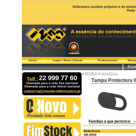
Utilizamos cookies próprios e de tercei
Pode 
Início
Login / Novo Cliente
Profissionais
Atenç
D-Li
«
MOBILE
«
Acessórios
22 999 77 60
Telf.:
Tampa Protector
Chamada para a rede fixa nacional
Chamada para a rede móvel nacional
comercial@medio-informatico.pt
Familias a que pertence:
•
Referência
NA 8000