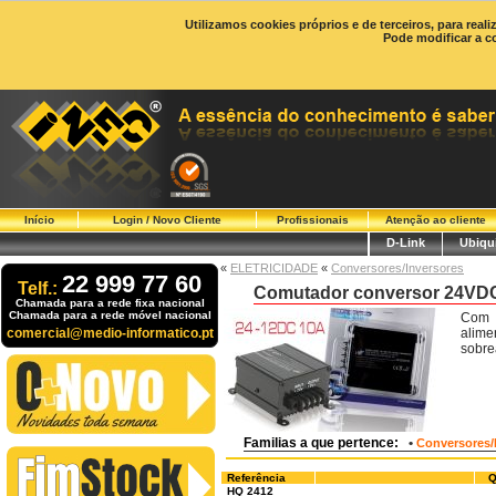
Utilizamos cookies próprios e de terceiros, para real
Pode modificar a c
Início
Login / Novo Cliente
Profissionais
Atenção ao cliente
D-Link
Ubiqui
«
ELETRICIDADE
«
Conversores/Inversores
22 999 77 60
Telf.:
Comutador conversor 24VDC
Chamada para a rede fixa nacional
Chamada para a rede móvel nacional
Com e
comercial@medio-informatico.pt
alime
sobre
Familias a que pertence:
•
Conversores/
Referência
Q
HQ 2412