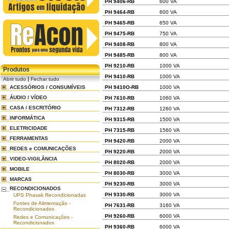
PH 9406-RB
600 VA
PH 9464-RB
600 VA
PH 9465-RB
650 VA
PH 9475-RB
750 VA
PH 9408-RB
800 VA
PH 9485-RB
800 VA
PH 9210-RB
1000 VA
Produtos
PH 9410-RB
1000 VA
|
Abrir tudo
Fechar tudo
ACESSÓRIOS / CONSUMÍVEIS
PH 9410O-RB
1000 VA
ÁUDIO / VÍDEO
PH 7610-RB
1060 VA
CASA / ESCRITÓRIO
PH 7312-RB
1260 VA
INFORMÁTICA
PH 9315-RB
1500 VA
ELETRICIDADE
PH 7315-RB
1560 VA
FERRAMENTAS
PH 9420-RB
2000 VA
REDES e COMUNICAÇÕES
PH 9220-RB
2000 VA
VIDEO-VIGILÂNCIA
PH 8020-RB
2000 VA
MOBILE
PH 8030-RB
3000 VA
MARCAS
PH 9230-RB
3000 VA
RECONDICIONADOS
PH 9330-RB
3000 VA
UPS Phasak Recondicionadas
Fontes de Alimentação -
PH 7631-RB
3160 VA
Recondicionados
PH 9260-RB
6000 VA
Redes e Comunicações -
Recondicionados
PH 9360-RB
6000 VA