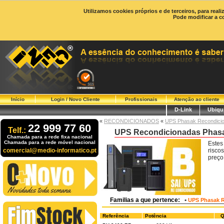
Utilizamos cookies próprios e de terceiros, para real
Pode modificar a c
Início
Login / Novo Cliente
Profissionais
Atenção ao cliente
D-Link
Ubiqui
«
RECONDICIONADOS
«
UPS Phasak Recondici
22 999 77 60
Telf.:
UPS Recondicionadas Phasa
Chamada para a rede fixa nacional
Chamada para a rede móvel nacional
Estes
comercial@medio-informatico.pt
risco
preço
Familias a que pertence:
•
UPS Phasak 
Referência
Potência
Q