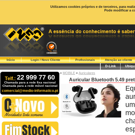
Utilizamos cookies próprios e de terceiros, para real
Pode modificar a c
Início
Login / Novo Cliente
Profissionais
Atenção ao cliente
D-Link
Ubiqui
«
MOBILE
«
Auriculares
22 999 77 60
Telf.:
Auricular Bluetooth 5.49 pre
Chamada para a rede fixa nacional
Chamada para a rede móvel nacional
Eq
comercial@medio-informatico.pt
au
um
mo
ch
es