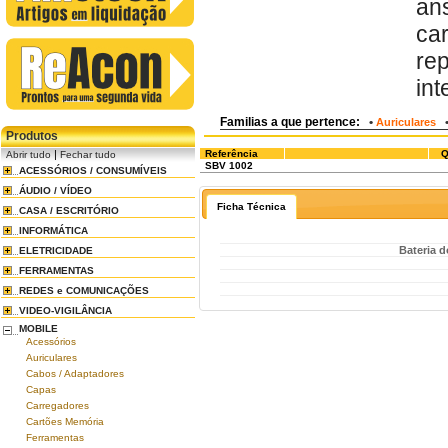
an
ca
re
int
Familias a que pertence:
•
Auriculares
Produtos
|
Referência
Q
Abrir tudo
Fechar tudo
SBV 1002
ACESSÓRIOS / CONSUMÍVEIS
ÁUDIO / VÍDEO
Ficha Técnica
CASA / ESCRITÓRIO
INFORMÁTICA
Bateria 
ELETRICIDADE
FERRAMENTAS
REDES e COMUNICAÇÕES
VIDEO-VIGILÂNCIA
MOBILE
Acessórios
Auriculares
Cabos / Adaptadores
Capas
Carregadores
Cartões Memória
Ferramentas